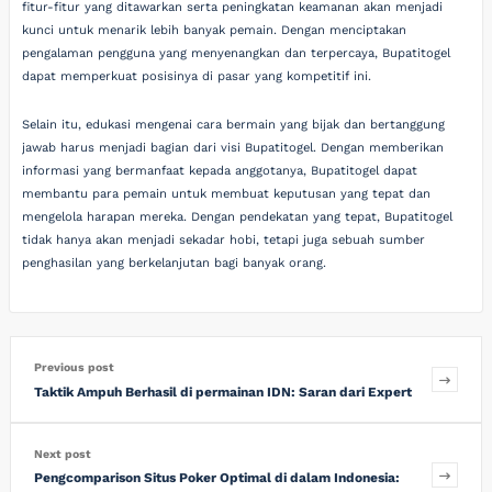
fitur-fitur yang ditawarkan serta peningkatan keamanan akan menjadi
kunci untuk menarik lebih banyak pemain. Dengan menciptakan
pengalaman pengguna yang menyenangkan dan terpercaya, Bupatitogel
dapat memperkuat posisinya di pasar yang kompetitif ini.
Selain itu, edukasi mengenai cara bermain yang bijak dan bertanggung
jawab harus menjadi bagian dari visi Bupatitogel. Dengan memberikan
informasi yang bermanfaat kepada anggotanya, Bupatitogel dapat
membantu para pemain untuk membuat keputusan yang tepat dan
mengelola harapan mereka. Dengan pendekatan yang tepat, Bupatitogel
tidak hanya akan menjadi sekadar hobi, tetapi juga sebuah sumber
penghasilan yang berkelanjutan bagi banyak orang.
Previous post
Taktik Ampuh Berhasil di permainan IDN: Saran dari Expert
Next post
Pengcomparison Situs Poker Optimal di dalam Indonesia: