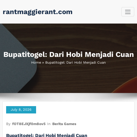
Skip
rantmaggierant.com
to
content
Bupatitogel: Dari Hobi Menjadi Cuan
Home
»
Bupatitogel: Dari Hobi Menjadi Cuan
July 8, 2026
By
fOT8EJXjf0m8ov5
In
Berita Games
Bupatitogel: Dari Hobi Menjadi Cuan