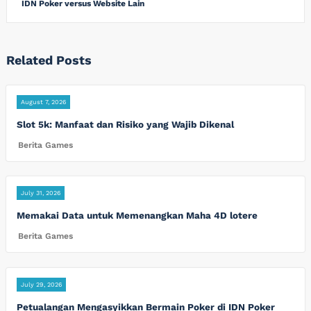
IDN Poker versus Website Lain
Related Posts
August 7, 2026
Slot 5k: Manfaat dan Risiko yang Wajib Dikenal
Berita Games
July 31, 2026
Memakai Data untuk Memenangkan Maha 4D lotere
Berita Games
July 29, 2026
Petualangan Mengasyikkan Bermain Poker di IDN Poker