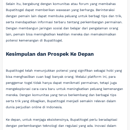
Selain itu, bergabung dengan komunitas atau forum yang membahas
Bupatitogel dapat memberikan wawasan yang berharga. Berinteraksi
dengan pemain lain dapat membuka peluang untuk berbagi tips dan trik,
serta mendapatkan informasi terbaru tentang perkembangan permainan.
Dengan membangun jaringan sosial dan belajar dari pengalaman orang
lain, pemain bisa meningkatkan keahlian mereka dan memaksimalkan
potensi kemenangan di Bupatitogel.
Kesimpulan dan Prospek Ke Depan
Bupatitogel telah menunjukkan potensi yang signifikan sebagai hobi yang
bisa menghasilkan cuan bagi banyak orang. Melalui platform ini, para
penggemar togel tidak hanya dapat menikmati permainan, tetapi juga
mengeksplorasi cara-cara baru untuk meningkatkan peluang kemenangan
mereka. Dengan komunitas yang terus berkembang dan berbagai tips
serta trik yang dibagikan, Bupatitogel menjadi semakin relevan dalam
dunia perjudian online di Indonesia.
Ke depan, untuk menjaga eksistensinya, Bupatitogel perlu beradaptasi
dengan perkembangan teknologi dan regulasi yang ada. Inovasi dalam