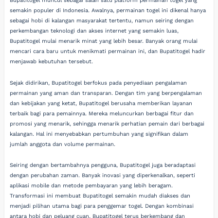
Bupatitogel muncul sebagai salah satu platform permainan togel yang
semakin populer di Indonesia. Awalnya, permainan togel ini dikenal hanya
sebagai hobi di kalangan masyarakat tertentu, namun seiring dengan
perkembangan teknologi dan akses internet yang semakin luas,
Bupatitogel mulai menarik minat yang lebih besar. Banyak orang mulai
mencari cara baru untuk menikmati permainan ini, dan Bupatitogel hadir
menjawab kebutuhan tersebut.
Sejak didirikan, Bupatitogel berfokus pada penyediaan pengalaman
permainan yang aman dan transparan. Dengan tim yang berpengalaman
dan kebijakan yang ketat, Bupatitogel berusaha memberikan layanan
terbaik bagi para pemainnya. Mereka meluncurkan berbagai fitur dan
promosi yang menarik, sehingga menarik perhatian pemain dari berbagai
kalangan. Hal ini menyebabkan pertumbuhan yang signifikan dalam
jumlah anggota dan volume permainan.
Seiring dengan bertambahnya pengguna, Bupatitogel juga beradaptasi
dengan perubahan zaman. Banyak inovasi yang diperkenalkan, seperti
aplikasi mobile dan metode pembayaran yang lebih beragam.
Transformasi ini membuat Bupatitogel semakin mudah diakses dan
menjadi pilihan utama bagi para penggemar togel. Dengan kombinasi
antara hobi dan peluang cuan, Bupatitogel terus berkembang dan