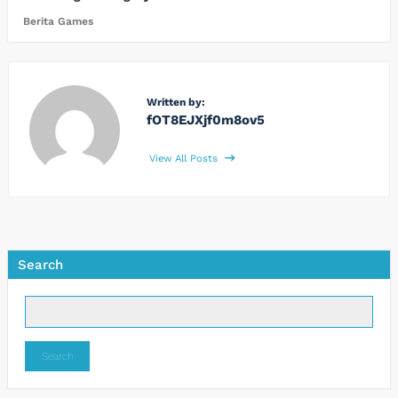
Berita Games
Written by:
fOT8EJXjf0m8ov5
View All Posts
Search
Search