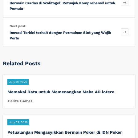
Bermain Cerdas di Walitogel: Petunjuk Komprehensif untuk
Pemula
Next post
Inovasi Terkini terkait dengan Permainan Slot yang Wajib
Perlu
Related Posts
July 31, 2026
Memakai Data untuk Memenangkan Maha 4D lotere
Berita Games
July 29, 2026
Petualangan Mengasyikkan Bermain Poker di IDN Poker