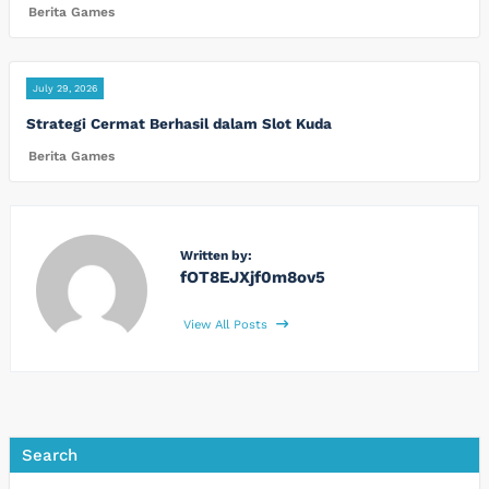
Berita Games
July 29, 2026
Strategi Cermat Berhasil dalam Slot Kuda
Berita Games
Written by:
fOT8EJXjf0m8ov5
View All Posts
Search