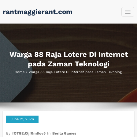
Skip
rantmaggierant.com
to
content
Warga 88 Raja Lotere Di Internet
pada Zaman Teknologi
Home
»
Warga 88 Raja Lotere Di Internet pada Zaman Teknologi
June 21, 2026
By
fOT8EJXjf0m8ov5
In
Berita Games