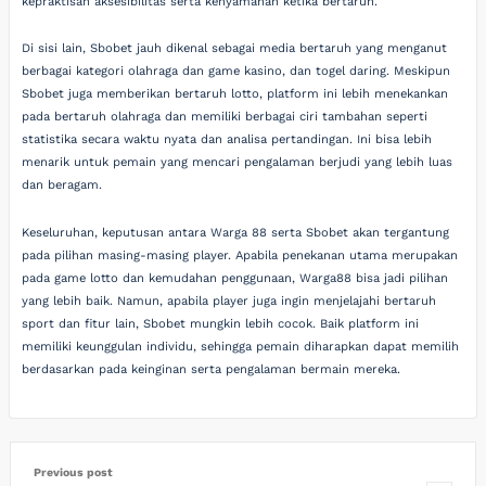
kepraktisan aksesibilitas serta kenyamanan ketika bertaruh.
Di sisi lain, Sbobet jauh dikenal sebagai media bertaruh yang menganut
berbagai kategori olahraga dan game kasino, dan togel daring. Meskipun
Sbobet juga memberikan bertaruh lotto, platform ini lebih menekankan
pada bertaruh olahraga dan memiliki berbagai ciri tambahan seperti
statistika secara waktu nyata dan analisa pertandingan. Ini bisa lebih
menarik untuk pemain yang mencari pengalaman berjudi yang lebih luas
dan beragam.
Keseluruhan, keputusan antara Warga 88 serta Sbobet akan tergantung
pada pilihan masing-masing player. Apabila penekanan utama merupakan
pada game lotto dan kemudahan penggunaan, Warga88 bisa jadi pilihan
yang lebih baik. Namun, apabila player juga ingin menjelajahi bertaruh
sport dan fitur lain, Sbobet mungkin lebih cocok. Baik platform ini
memiliki keunggulan individu, sehingga pemain diharapkan dapat memilih
berdasarkan pada keinginan serta pengalaman bermain mereka.
Previous post