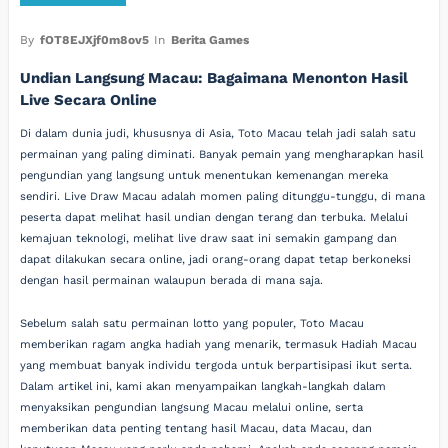
By
fOT8EJXjf0m8ov5
In
Berita Games
Undian Langsung Macau: Bagaimana Menonton Hasil
Live Secara Online
Di dalam dunia judi, khususnya di Asia, Toto Macau telah jadi salah satu
permainan yang paling diminati. Banyak pemain yang mengharapkan hasil
pengundian yang langsung untuk menentukan kemenangan mereka
sendiri. Live Draw Macau adalah momen paling ditunggu-tunggu, di mana
peserta dapat melihat hasil undian dengan terang dan terbuka. Melalui
kemajuan teknologi, melihat live draw saat ini semakin gampang dan
dapat dilakukan secara online, jadi orang-orang dapat tetap berkoneksi
dengan hasil permainan walaupun berada di mana saja.
Sebelum salah satu permainan lotto yang populer, Toto Macau
memberikan ragam angka hadiah yang menarik, termasuk Hadiah Macau
yang membuat banyak individu tergoda untuk berpartisipasi ikut serta.
Dalam artikel ini, kami akan menyampaikan langkah-langkah dalam
menyaksikan pengundian langsung Macau melalui online, serta
memberikan data penting tentang hasil Macau, data Macau, dan