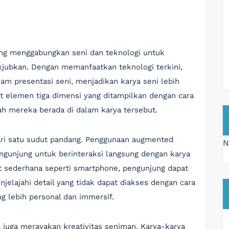
ang menggabungkan seni dan teknologi untuk
jubkan. Dengan memanfaatkan teknologi terkini,
m presentasi seni, menjadikan karya seni lebih
at elemen tiga dimensi yang ditampilkan dengan cara
 mereka berada di dalam karya tersebut.
dari satu sudut pandang. Penggunaan augmented
N
engunjung untuk berinteraksi langsung dengan karya
 sederhana seperti smartphone, pengunjung dapat
elajahi detail yang tidak dapat diakses dengan cara
ng lebih personal dan immersif.
 juga merayakan kreativitas seniman. Karya-karya