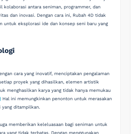
il kolaborasi antara seniman, programmer, dan
itas dan inovasi. Dengan cara ini, Rubah 4D tidak
rm untuk eksplorasi ide dan konsep seni baru yang
logi
ngan cara yang inovatif, menciptakan pengalaman
tiap proyek yang dihasilkan, elemen artistik
ntuk menghasilkan karya yang tidak hanya memukau
d
Hal ini memungkinkan penonton untuk merasakan
 yang ditampilkan.
juga memberikan keleluasaan bagi seniman untuk
ra yang tidak terbatas. Dengan menggunakan