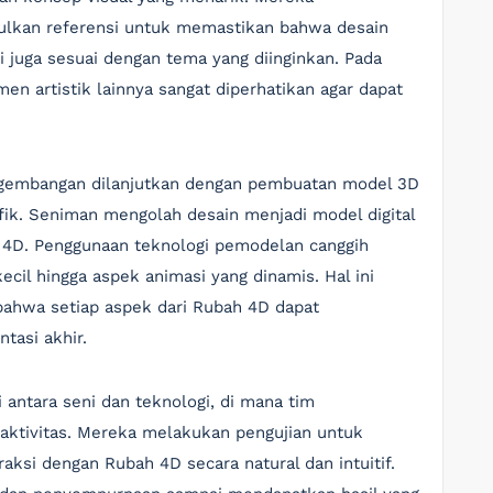
ulkan referensi untuk memastikan bahwa desain
 juga sesuai dengan tema yang diinginkan. Pada
men artistik lainnya sangat diperhatikan agar dapat
engembangan dilanjutkan dengan pembuatan model 3D
ik. Seniman mengolah desain menjadi model digital
t 4D. Penggunaan teknologi pemodelan canggih
cil hingga aspek animasi yang dinamis. Hal ini
bahwa setiap aspek dari Rubah 4D dapat
tasi akhir.
 antara seni dan teknologi, di mana tim
aktivitas. Mereka melakukan pengujian untuk
ksi dengan Rubah 4D secara natural dan intuitif.