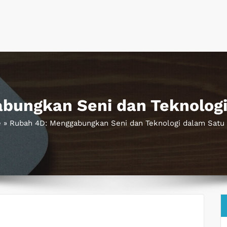
bungkan Seni dan Teknologi
e
»
Rubah 4D: Menggabungkan Seni dan Teknologi dalam Satu