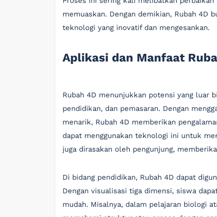
Proses ini sering kali melibatkan perbaik
memuaskan. Dengan demikian, Rubah 4D buka
teknologi yang inovatif dan mengesankan.
Aplikasi dan Manfaat Rub
Rubah 4D menunjukkan potensi yang luar bi
pendidikan, dan pemasaran. Dengan mengga
menarik, Rubah 4D memberikan pengalaman v
dapat menggunakan teknologi ini untuk menci
juga dirasakan oleh pengunjung, memberikan
Di bidang pendidikan, Rubah 4D dapat diguna
Dengan visualisasi tiga dimensi, siswa dap
mudah. Misalnya, dalam pelajaran biologi 