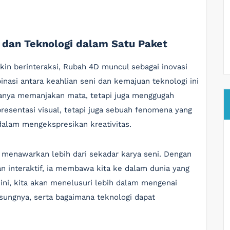
dan Teknologi dalam Satu Paket
kin berinteraksi, Rubah 4D muncul sebagai inovasi
nasi antara keahlian seni dan kemajuan teknologi ini
anya memanjakan mata, tetapi juga menggugah
presentasi visual, tetapi juga sebuah fenomena yang
dalam mengekspresikan kreativitas.
, menawarkan lebih dari sekadar karya seni. Dengan
interaktif, ia membawa kita ke dalam dunia yang
ini, kita akan menelusuri lebih dalam mengenai
ungnya, serta bagaimana teknologi dapat