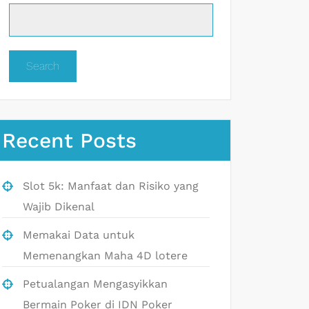
Search
Recent Posts
Slot 5k: Manfaat dan Risiko yang
Wajib Dikenal
Memakai Data untuk
Memenangkan Maha 4D lotere
Petualangan Mengasyikkan
Bermain Poker di IDN Poker