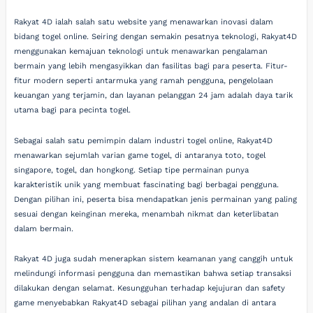
Rakyat 4D ialah salah satu website yang menawarkan inovasi dalam
bidang togel online. Seiring dengan semakin pesatnya teknologi, Rakyat4D
menggunakan kemajuan teknologi untuk menawarkan pengalaman
bermain yang lebih mengasyikkan dan fasilitas bagi para peserta. Fitur-
fitur modern seperti antarmuka yang ramah pengguna, pengelolaan
keuangan yang terjamin, dan layanan pelanggan 24 jam adalah daya tarik
utama bagi para pecinta togel.
Sebagai salah satu pemimpin dalam industri togel online, Rakyat4D
menawarkan sejumlah varian game togel, di antaranya toto, togel
singapore, togel, dan hongkong. Setiap tipe permainan punya
karakteristik unik yang membuat fascinating bagi berbagai pengguna.
Dengan pilihan ini, peserta bisa mendapatkan jenis permainan yang paling
sesuai dengan keinginan mereka, menambah nikmat dan keterlibatan
dalam bermain.
Rakyat 4D juga sudah menerapkan sistem keamanan yang canggih untuk
melindungi informasi pengguna dan memastikan bahwa setiap transaksi
dilakukan dengan selamat. Kesungguhan terhadap kejujuran dan safety
game menyebabkan Rakyat4D sebagai pilihan yang andalan di antara