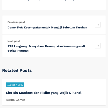
Previous post
Demo Slot: Kesempatan untuk Menguji Sebelum Taruhan
Next post
RTP Langsung: Menyelami Kesempatan Kemenangan di
Setiap Putaran
Related Posts
August 7, 2026
Slot 5k: Manfaat dan Risiko yang Wajib Dikenal
Berita Games