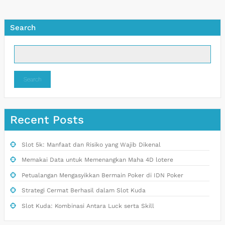
Search
Search
Recent Posts
Slot 5k: Manfaat dan Risiko yang Wajib Dikenal
Memakai Data untuk Memenangkan Maha 4D lotere
Petualangan Mengasyikkan Bermain Poker di IDN Poker
Strategi Cermat Berhasil dalam Slot Kuda
Slot Kuda: Kombinasi Antara Luck serta Skill