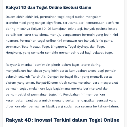
Rakyat4D dan Togel Online Evolusi Game
Dalam akhir-akhir ini, permainan togel togel sudah mengalami
transformasi yang sangat signifikan, terutama dari kemunculan platform
daring misalnya Rakyat4D. Di kemajuan teknologi, banyak pecinta lotere
beralih dari cara tradisional menuju pengalaman bermain yang lebih kini
nyaman. Permainan togel online kini menawarkan banyak jenis game,
termasuk Toto Macau, Togel Singapore, Togel Sydney, dan Togel
Hongkong, yang semakin semakin menambah opsi bagi pejabat togel.
Rakyat4D menjadi pemimpin pionir dalam jagat lotere daring,
menyediakan hak akses yang lebih serta kemudahan akses bagi pemain
seluruh seluruh Tanah Air. Dengan berbagai fitur yang menarik serta
sistem yang aman, Rakyat4D.com tidak cuma merubah cara masyarakat
bermain togel, melainkan juga bagaimana mereka berinteraksi dan
berkompetisi di permainan togel ini. Perubahan ini memberikan
kesempatan yang baru untuk menang serta mendapatkan sensasi yang
diberikan oleh permainan klasik yang sudah ada selama bertahun-tahun.
Rakyat 4D: Inovasi Terkini dalam Togel Online