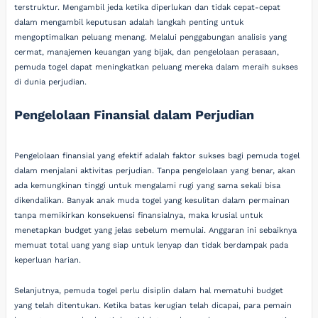
terstruktur. Mengambil jeda ketika diperlukan dan tidak cepat-cepat
dalam mengambil keputusan adalah langkah penting untuk
mengoptimalkan peluang menang. Melalui penggabungan analisis yang
cermat, manajemen keuangan yang bijak, dan pengelolaan perasaan,
pemuda togel dapat meningkatkan peluang mereka dalam meraih sukses
di dunia perjudian.
Pengelolaan Finansial dalam Perjudian
Pengelolaan finansial yang efektif adalah faktor sukses bagi pemuda togel
dalam menjalani aktivitas perjudian. Tanpa pengelolaan yang benar, akan
ada kemungkinan tinggi untuk mengalami rugi yang sama sekali bisa
dikendalikan. Banyak anak muda togel yang kesulitan dalam permainan
tanpa memikirkan konsekuensi finansialnya, maka krusial untuk
menetapkan budget yang jelas sebelum memulai. Anggaran ini sebaiknya
memuat total uang yang siap untuk lenyap dan tidak berdampak pada
keperluan harian.
Selanjutnya, pemuda togel perlu disiplin dalam hal mematuhi budget
yang telah ditentukan. Ketika batas kerugian telah dicapai, para pemain