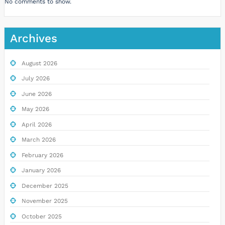
No comments to show.
Archives
August 2026
July 2026
June 2026
May 2026
April 2026
March 2026
February 2026
January 2026
December 2025
November 2025
October 2025