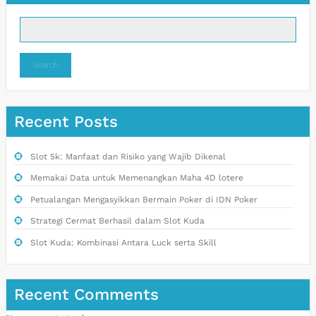
Search
Recent Posts
Slot 5k: Manfaat dan Risiko yang Wajib Dikenal
Memakai Data untuk Memenangkan Maha 4D lotere
Petualangan Mengasyikkan Bermain Poker di IDN Poker
Strategi Cermat Berhasil dalam Slot Kuda
Slot Kuda: Kombinasi Antara Luck serta Skill
Recent Comments