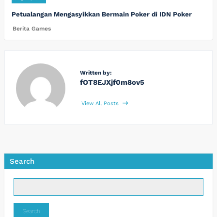
Petualangan Mengasyikkan Bermain Poker di IDN Poker
Berita Games
Written by:
fOT8EJXjf0m8ov5
View All Posts
Search
Search