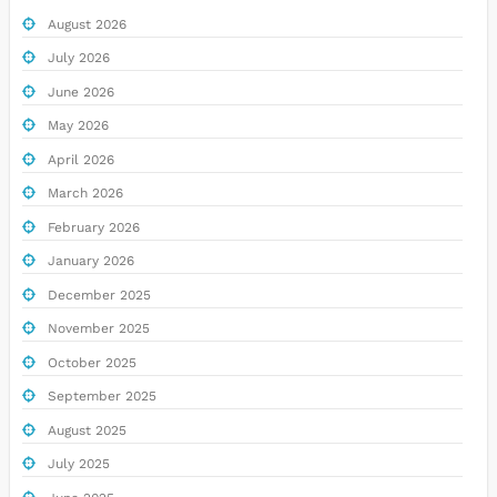
August 2026
July 2026
June 2026
May 2026
April 2026
March 2026
February 2026
January 2026
December 2025
November 2025
October 2025
September 2025
August 2025
July 2025