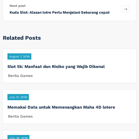
Next post
Kuda Slot: Alasan lotre Perlu Menjalani Sekarang cepat
Related Posts
August 7, 2026
Slot 5k: Manfaat dan Risiko yang Wajib Dikenal
Berita Games
July 31, 2026
Memakai Data untuk Memenangkan Maha 4D lotere
Berita Games
July 29, 2026