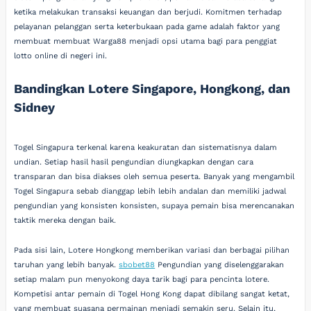
ketika melakukan transaksi keuangan dan berjudi. Komitmen terhadap
pelayanan pelanggan serta keterbukaan pada game adalah faktor yang
membuat membuat Warga88 menjadi opsi utama bagi para penggiat
lotto online di negeri ini.
Bandingkan Lotere Singapore, Hongkong, dan
Sidney
Togel Singapura terkenal karena keakuratan dan sistematisnya dalam
undian. Setiap hasil hasil pengundian diungkapkan dengan cara
transparan dan bisa diakses oleh semua peserta. Banyak yang mengambil
Togel Singapura sebab dianggap lebih lebih andalan dan memiliki jadwal
pengundian yang konsisten konsisten, supaya pemain bisa merencanakan
taktik mereka dengan baik.
Pada sisi lain, Lotere Hongkong memberikan variasi dan berbagai pilihan
taruhan yang lebih banyak.
sbobet88
Pengundian yang diselenggarakan
setiap malam pun menyokong daya tarik bagi para pencinta lotere.
Kompetisi antar pemain di Togel Hong Kong dapat dibilang sangat ketat,
yang membuat suasana permainan menjadi semakin seru. Selain itu,