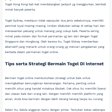
Togel Hong Kong kali-kali mendatangkan jackpot yg menggiurkan, kembali
minat banyak peserta.
Togel Sydney, meskipun tidak sepopuler dua jenis sebelumnya, memiliki
peminat loyal masing-masing. Undian dilakukan setiap di setiap hari dan
menawarkan peluang untuk menang yang cukup baik. Peserta sering
minat pada sistem dan format permainan yg lain dari dengan Togel
Singapore dan Hongkong. Oleh karena itu, Togel Sidney memberikan
alternatif yang menarik untuk orang-orang yg mencari pengalaman yang
berbeda dalam permainan togel online.
Tips serta Strategi Bermain Togel Di Internet
Bermain togel online membutuhkan strategi untuk baik untuk
meningkatkan kemungkinan kemenangan. Pertama, penting untuk
memilih situs yang handal misalnya Sbobet. Cek situs itu memiliki lisensi
dan ulasan baik dari orang lain. Dengan memilih memilih platform yang
aman, Anda bisa bermain dengan lebih tenang tenang tanpa isu curang.
Selain itu, kelola anggaran kamu dengan pintar. Tentukan batas seberapa