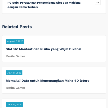
PG Soft: Perusahaan Pengembang Slot dan Mahjong
dengan Demo Terbaik
Related Posts
August 7, 2026
Slot 5k: Manfaat dan Risiko yang Wajib Dikenal
Berita Games
July 31, 2026
Memakai Data untuk Memenangkan Maha 4D lotere
Berita Games
July 29, 2026