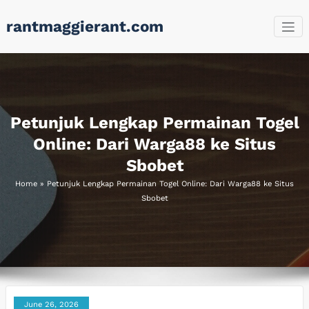
Skip
rantmaggierant.com
to
content
Petunjuk Lengkap Permainan Togel
Online: Dari Warga88 ke Situs
Sbobet
Home
»
Petunjuk Lengkap Permainan Togel Online: Dari Warga88 ke Situs
Sbobet
June 26, 2026