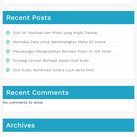
Recent Posts
Slot 5k: Manfaat dan Risiko yang Wajib Dikenal
Memakai Data untuk Memenangkan Maha 4D lotere
Petualangan Mengasyikkan Bermain Poker di IDN Poker
Strategi Cermat Berhasil dalam Slot Kuda
Slot Kuda: Kombinasi Antara Luck serta Skill
Recent Comments
No comments to show.
Archives