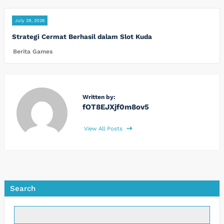
July 29, 2026
Strategi Cermat Berhasil dalam Slot Kuda
Berita Games
Written by:
fOT8EJXjf0m8ov5
View All Posts
Search