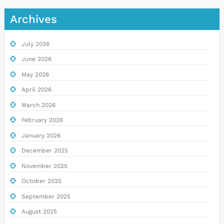
Archives
July 2026
June 2026
May 2026
April 2026
March 2026
February 2026
January 2026
December 2025
November 2025
October 2025
September 2025
August 2025