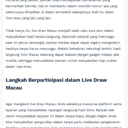
numeral yang sedikit, pemain bisa mendapatkan pemahaman yang
bermanfaat bernilai. Hal ini membantu dalam memilih nomor apa yang
seharusnya dihasilkan di dalam kompetisi selanjutnya, baik itu dalam
Toto atau yang lain yang lain.
Tidak hanya itu, live draw Macau menjadi salah satu cara seru dalam
menyaksikan hasil secara langsung. Sejumlah penjudi yang menunggu
saat ini penuh semangat, karena mereka dapat dapat segera mengetahui
hasilnya tanpa harus menunggu. Melalui kehadiran teknologi terkini, hasil
langsung Toto Macau sekarang dapat diakses dengan gadget melalui alat
mobile, sehingga memudahkan pemain untuk menyaksikan tiap undian
dalam real-time.
Langkah Berpartisipasi dalam Live Draw
Macau
Agar mengikuti live draw Macau, Anda sebaiknya masuk ke platform serta
layanan yang menyediakan tayangan langsung hasil lotre. Banyak web
resmi menyediakan layanan ini dalam tanpa biaya, dengan begitu Anda
bisa menyaksikan pengundian dalam tanpa perlu melakukan pengeluaran.