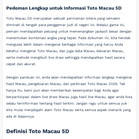
Pedoman Lengkap untuk Informasi Toto Macau 5D
Toto Macau 5D merupakan sebuah permainan lotere yang semakin
diminati di tengah para penggemar judi di negeri ini. Melalui game ini,
pemain mendapatkan peluang untuk memenangkan jackpot besar dengan
menentukan kombinasi angka yang tepat. Pada dokumen ini, kita hendak
mengulas lebih dalam mengenai berbagai informasi yang harus Anda
ketahui mengenai Toto Macau, dan juga data Macau, keluaran Macau,
serta metode mengikuti live draw sehingga mendapatkan hasil secara
cepat dan akurat.
Dengan panduan ini, anda akan mendapatkan informasi lengkap mengenai
hasil Macau, pengeluaran Macau, dan perkiraan Toto Macau 2026. Tak
hanya itu, kami pun akan memberikan kesempatan bagi Anda agar
berpartisipasi dalam live draw Macau juga hasil live Macau, agar anda bisa
selalu terinformasi tentang hasil terkini. Jangan ragu untuk semua yuk
kita mulai menjelajahi alam Toto Macau serta semua aspek menarik yang
ada di dalamnya.
Definisi Toto Macau 5D