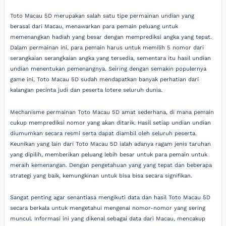
Toto Macau 5D merupakan salah satu tipe permainan undian yang
berasal dari Macau, menawarkan para pemain peluang untuk
memenangkan hadiah yang besar dengan memprediksi angka yang tepat.
Dalam permainan ini, para pemain harus untuk memilih 5 nomor dari
serangkaian serangkaian angka yang tersedia, sementara itu hasil undian
undian menentukan pemenangnya. Seiring dengan semakin populernya
game ini, Toto Macau 5D sudah mendapatkan banyak perhatian dari
kalangan pecinta judi dan peserta lotere seluruh dunia.
Mechanisme permainan Toto Macau 5D amat sederhana, di mana pemain
cukup memprediksi nomor yang akan ditarik. Hasil setiap undian undian
diumumkan secara resmi serta dapat diambil oleh seluruh peserta.
Keunikan yang lain dari Toto Macau 5D ialah adanya ragam jenis taruhan
yang dipilih, memberikan peluang lebih besar untuk para pemain untuk
meraih kemenangan. Dengan pengetahuan yang yang tepat dan beberapa
strategi yang baik, kemungkinan untuk bisa bisa secara signifikan.
Sangat penting agar senantiasa mengikuti data dan hasil Toto Macau 5D
secara berkala untuk mengetahui mengenai nomor-nomor yang sering
muncul. Informasi ini yang dikenal sebagai data dari Macau, mencakup