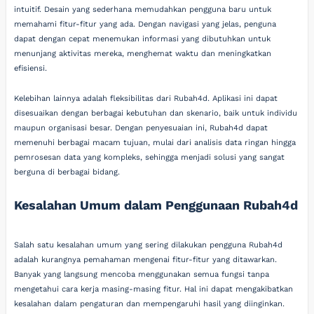
intuitif. Desain yang sederhana memudahkan pengguna baru untuk
memahami fitur-fitur yang ada. Dengan navigasi yang jelas, penguna
dapat dengan cepat menemukan informasi yang dibutuhkan untuk
menunjang aktivitas mereka, menghemat waktu dan meningkatkan
efisiensi.
Kelebihan lainnya adalah fleksibilitas dari Rubah4d. Aplikasi ini dapat
disesuaikan dengan berbagai kebutuhan dan skenario, baik untuk individu
maupun organisasi besar. Dengan penyesuaian ini, Rubah4d dapat
memenuhi berbagai macam tujuan, mulai dari analisis data ringan hingga
pemrosesan data yang kompleks, sehingga menjadi solusi yang sangat
berguna di berbagai bidang.
Kesalahan Umum dalam Penggunaan Rubah4d
Salah satu kesalahan umum yang sering dilakukan pengguna Rubah4d
adalah kurangnya pemahaman mengenai fitur-fitur yang ditawarkan.
Banyak yang langsung mencoba menggunakan semua fungsi tanpa
mengetahui cara kerja masing-masing fitur. Hal ini dapat mengakibatkan
kesalahan dalam pengaturan dan mempengaruhi hasil yang diinginkan.