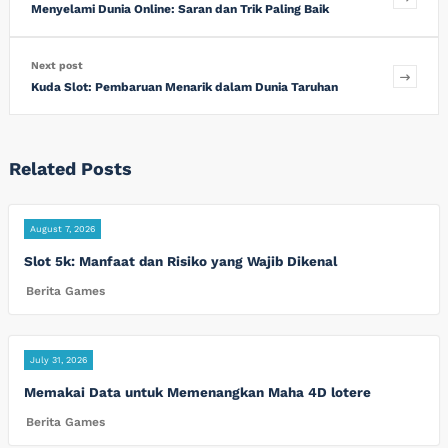
Menyelami Dunia Online: Saran dan Trik Paling Baik
Next post
Kuda Slot: Pembaruan Menarik dalam Dunia Taruhan
Related Posts
August 7, 2026
Slot 5k: Manfaat dan Risiko yang Wajib Dikenal
Berita Games
July 31, 2026
Memakai Data untuk Memenangkan Maha 4D lotere
Berita Games