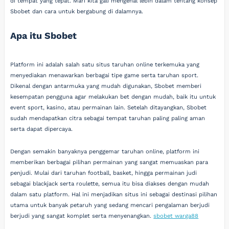
di tempat yang tepat. Mari kita gali mengenal lebih dalam tentang konsep
Sbobet dan cara untuk bergabung di dalamnya.
Apa itu Sbobet
Platform ini adalah salah satu situs taruhan online terkemuka yang
menyediakan menawarkan berbagai tipe game serta taruhan sport.
Dikenal dengan antarmuka yang mudah digunakan, Sbobet memberi
kesempatan pengguna agar melakukan bet dengan mudah, baik itu untuk
event sport, kasino, atau permainan lain. Setelah ditayangkan, Sbobet
sudah mendapatkan citra sebagai tempat taruhan paling paling aman
serta dapat dipercaya.
Dengan semakin banyaknya penggemar taruhan online, platform ini
memberikan berbagai pilihan permainan yang sangat memuaskan para
penjudi. Mulai dari taruhan football, basket, hingga permainan judi
sebagai blackjack serta roulette, semua itu bisa diakses dengan mudah
dalam satu platform. Hal ini menjadikan situs ini sebagai destinasi pilihan
utama untuk banyak petaruh yang sedang mencari pengalaman berjudi
berjudi yang sangat komplet serta menyenangkan.
sbobet warga88