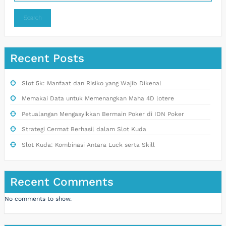
Search
Recent Posts
Slot 5k: Manfaat dan Risiko yang Wajib Dikenal
Memakai Data untuk Memenangkan Maha 4D lotere
Petualangan Mengasyikkan Bermain Poker di IDN Poker
Strategi Cermat Berhasil dalam Slot Kuda
Slot Kuda: Kombinasi Antara Luck serta Skill
Recent Comments
No comments to show.