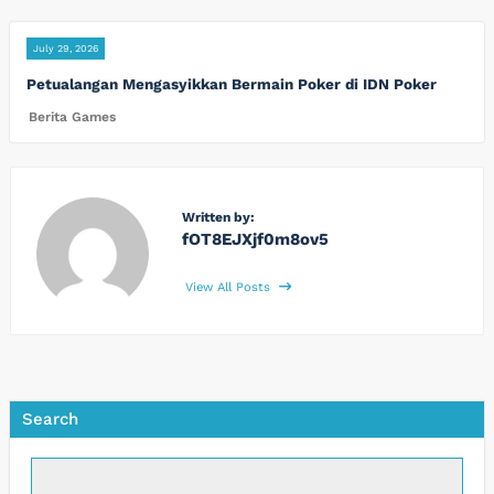
July 29, 2026
Petualangan Mengasyikkan Bermain Poker di IDN Poker
Berita Games
Written by:
fOT8EJXjf0m8ov5
View All Posts
Search