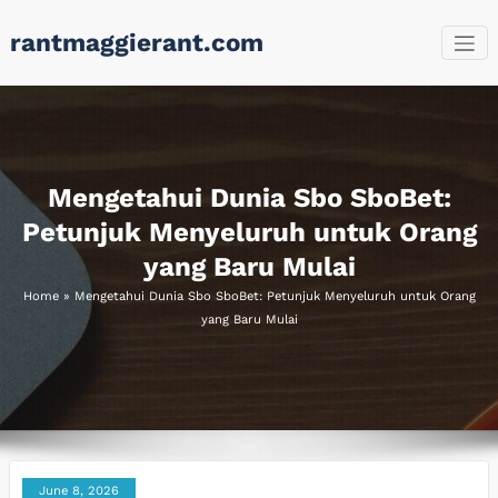
Skip
rantmaggierant.com
to
content
Mengetahui Dunia Sbo SboBet:
Petunjuk Menyeluruh untuk Orang
yang Baru Mulai
Home
»
Mengetahui Dunia Sbo SboBet: Petunjuk Menyeluruh untuk Orang
yang Baru Mulai
June 8, 2026