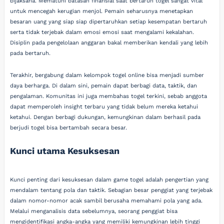
bijaksana. Mematuhi batasan finansial saat bertaruh togel sangat vital
untuk mencegah kerugian menjol. Pemain seharusnya menetapkan
besaran uang yang siap siap dipertaruhkan setiap kesempatan bertaruh
serta tidak terjebak dalam emosi emosi saat mengalami kekalahan.
Disiplin pada pengelolaan anggaran bakal memberikan kendali yang lebih
pada bertaruh.
Terakhir, bergabung dalam kelompok togel online bisa menjadi sumber
daya berharga. Di dalam sini, pemain dapat berbagi data, taktik, dan
pengalaman. Komunitas ini juga membahas togel terkini, sebab anggota
dapat memperoleh insight terbaru yang tidak belum mereka ketahui
ketahui. Dengan berbagi dukungan, kemungkinan dalam berhasil pada
berjudi togel bisa bertambah secara besar.
Kunci utama Kesuksesan
Kunci penting dari kesuksesan dalam game togel adalah pengertian yang
mendalam tentang pola dan taktik. Sebagian besar penggiat yang terjebak
dalam nomor-nomor acak sambil berusaha memahami pola yang ada.
Melalui menganalisis data sebelumnya, seorang penggiat bisa
mengidentifikasi angka-angka yang memiliki kemungkinan lebih tinggi