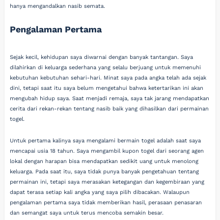
hanya mengandalkan nasib semata.
Pengalaman Pertama
Sejak kecil, kehidupan saya diwarnai dengan banyak tantangan. Saya
dilahirkan di keluarga sederhana yang selalu berjuang untuk memenuhi
kebutuhan kebutuhan sehari-hari. Minat saya pada angka telah ada sejak
dini, tetapi saat itu saya belum mengetahui bahwa ketertarikan ini akan
mengubah hidup saya. Saat menjadi remaja, saya tak jarang mendapatkan
cerita dari rekan-rekan tentang nasib baik yang dihasilkan dari permainan
togel.
Untuk pertama kalinya saya mengalami bermain togel adalah saat saya
mencapai usia 18 tahun. Saya mengambil kupon togel dari seorang agen
lokal dengan harapan bisa mendapatkan sedikit uang untuk menolong
keluarga. Pada saat itu, saya tidak punya banyak pengetahuan tentang
permainan ini, tetapi saya merasakan ketegangan dan kegembiraan yang
dapat terasa setiap kali angka yang saya pilih dibacakan. Walaupun
pengalaman pertama saya tidak memberikan hasil, perasaan penasaran
dan semangat saya untuk terus mencoba semakin besar.