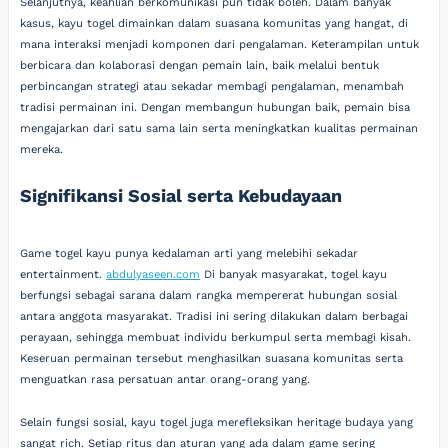
Selanjutnya, keahlian berkomunikasi pun tidak boleh. Dalam banyak
kasus, kayu togel dimainkan dalam suasana komunitas yang hangat, di
mana interaksi menjadi komponen dari pengalaman. Keterampilan untuk
berbicara dan kolaborasi dengan pemain lain, baik melalui bentuk
perbincangan strategi atau sekadar membagi pengalaman, menambah
tradisi permainan ini. Dengan membangun hubungan baik, pemain bisa
mengajarkan dari satu sama lain serta meningkatkan kualitas permainan
mereka.
Signifikansi Sosial serta Kebudayaan
Game togel kayu punya kedalaman arti yang melebihi sekadar
entertainment.
abdulyaseen.com
Di banyak masyarakat, togel kayu
berfungsi sebagai sarana dalam rangka mempererat hubungan sosial
antara anggota masyarakat. Tradisi ini sering dilakukan dalam berbagai
perayaan, sehingga membuat individu berkumpul serta membagi kisah.
Keseruan permainan tersebut menghasilkan suasana komunitas serta
menguatkan rasa persatuan antar orang-orang yang.
Selain fungsi sosial, kayu togel juga merefleksikan heritage budaya yang
sangat rich. Setiap ritus dan aturan yang ada dalam game sering