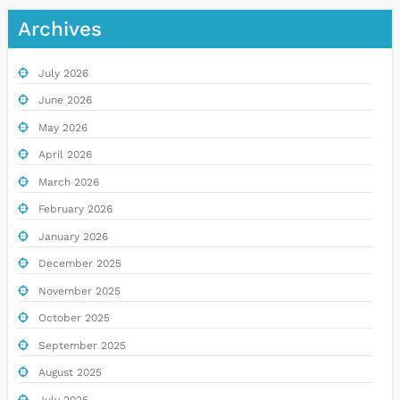
Archives
July 2026
June 2026
May 2026
April 2026
March 2026
February 2026
January 2026
December 2025
November 2025
October 2025
September 2025
August 2025
July 2025