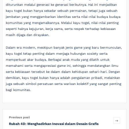
diturunkan melalui generasi ke generasi berikutnya. Hal ini menjadikan
kayu togel bukan hanya sekadar sebuah permainan, tetapi juga sebuah
jembatan yang menggambarkan identitas serta nilai-nilai budaya budaya
komunitas yang mengamalkannya. Melalui kayu togel, nilai-nilai penting
seperti halnya kejujuran, kerja sama, serta respek terhadap kebiasaan
masih dijaga dan dirayakan.
Dalam era modern, meskipun banyak jenis game yang baru bermunculan,
kayu togel tetap penting dalam menjaga hubungan sosiety serta
memperkuat akar budaya. Berbagai anak muda yang dilatih untuk
memahami serta mengapresiasi game ini, sehingga mendatangkan ilmu
serta kebiasaan tersebut ke dalam dalam kehidupan sehari-hari. Dengan
demikian, kayu togel bukan hanya adalah pengalaman pribadi, melainkan
juga sebuah simbol persatuan serta warisan kolektif yang sangat penting
bagi komunitas.
Previous post
Rubah 4D: Menghadirkan Inovasi dalam Desain Grafis