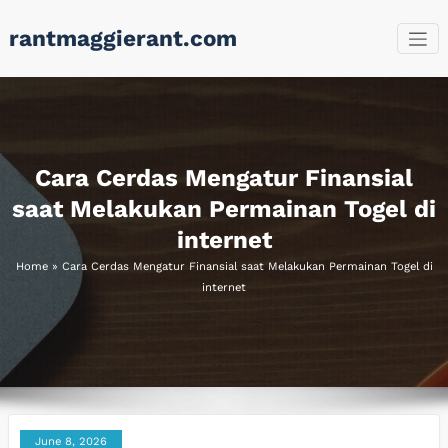
Skip
rantmaggierant.com
to
content
Cara Cerdas Mengatur Finansial
saat Melakukan Permainan Togel di
internet
Home
»
Cara Cerdas Mengatur Finansial saat Melakukan Permainan Togel di
internet
June 8, 2026