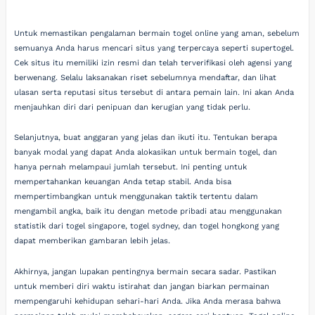
Untuk memastikan pengalaman bermain togel online yang aman, sebelum
semuanya Anda harus mencari situs yang terpercaya seperti supertogel.
Cek situs itu memiliki izin resmi dan telah terverifikasi oleh agensi yang
berwenang. Selalu laksanakan riset sebelumnya mendaftar, dan lihat
ulasan serta reputasi situs tersebut di antara pemain lain. Ini akan Anda
menjauhkan diri dari penipuan dan kerugian yang tidak perlu.
Selanjutnya, buat anggaran yang jelas dan ikuti itu. Tentukan berapa
banyak modal yang dapat Anda alokasikan untuk bermain togel, dan
hanya pernah melampaui jumlah tersebut. Ini penting untuk
mempertahankan keuangan Anda tetap stabil. Anda bisa
mempertimbangkan untuk menggunakan taktik tertentu dalam
mengambil angka, baik itu dengan metode pribadi atau menggunakan
statistik dari togel singapore, togel sydney, dan togel hongkong yang
dapat memberikan gambaran lebih jelas.
Akhirnya, jangan lupakan pentingnya bermain secara sadar. Pastikan
untuk memberi diri waktu istirahat dan jangan biarkan permainan
mempengaruhi kehidupan sehari-hari Anda. Jika Anda merasa bahwa