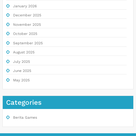
January 2026
December 2025
November 2025
October 2025
September 2025
August 2025
July 2025
June 2025
May 2025
Categories
Berita Games