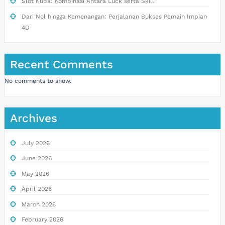
Slot Kuda: Kombinasi Antara Luck serta Skill
Dari Nol hingga Kemenangan: Perjalanan Sukses Pemain Impian
4D
Recent Comments
No comments to show.
Archives
July 2026
June 2026
May 2026
April 2026
March 2026
February 2026