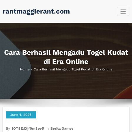
Skip
rantmaggierant.com
to
content
Cara Berhasil Mengadu Togel Kudat
di Era Online
Home
»
Cara Berhasil Mengadu Togel Kudat di Era Online
June 4, 2026
By
fOT8EJXjf0m8ov5
In
Berita Games