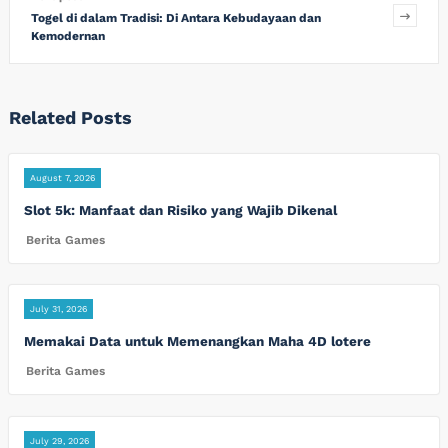
Togel di dalam Tradisi: Di Antara Kebudayaan dan
Kemodernan
Related Posts
August 7, 2026
Slot 5k: Manfaat dan Risiko yang Wajib Dikenal
Berita Games
July 31, 2026
Memakai Data untuk Memenangkan Maha 4D lotere
Berita Games
July 29, 2026