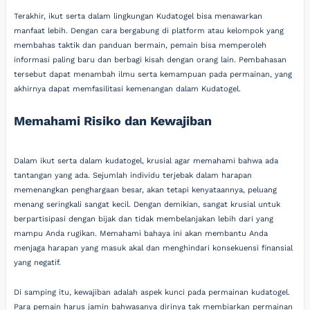
Terakhir, ikut serta dalam lingkungan Kudatogel bisa menawarkan
manfaat lebih. Dengan cara bergabung di platform atau kelompok yang
membahas taktik dan panduan bermain, pemain bisa memperoleh
informasi paling baru dan berbagi kisah dengan orang lain. Pembahasan
tersebut dapat menambah ilmu serta kemampuan pada permainan, yang
akhirnya dapat memfasilitasi kemenangan dalam Kudatogel.
Memahami Risiko dan Kewajiban
Dalam ikut serta dalam kudatogel, krusial agar memahami bahwa ada
tantangan yang ada. Sejumlah individu terjebak dalam harapan
memenangkan penghargaan besar, akan tetapi kenyataannya, peluang
menang seringkali sangat kecil. Dengan demikian, sangat krusial untuk
berpartisipasi dengan bijak dan tidak membelanjakan lebih dari yang
mampu Anda rugikan. Memahami bahaya ini akan membantu Anda
menjaga harapan yang masuk akal dan menghindari konsekuensi finansial
yang negatif.
Di samping itu, kewajiban adalah aspek kunci pada permainan kudatogel.
Para pemain harus jamin bahwasanya dirinya tak membiarkan permainan