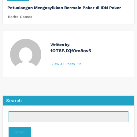
Petualangan Mengasyikkan Bermain Poker di IDN Poker
Berita Games
Written by:
fOT8EJXjf0m8ov5
View All Posts
Search
Search