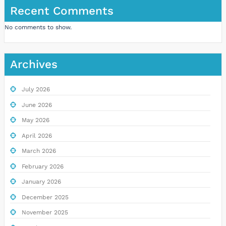
Recent Comments
No comments to show.
Archives
July 2026
June 2026
May 2026
April 2026
March 2026
February 2026
January 2026
December 2025
November 2025