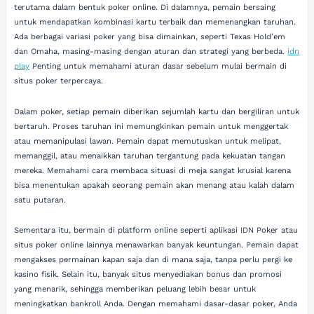
terutama dalam bentuk poker online. Di dalamnya, pemain bersaing
untuk mendapatkan kombinasi kartu terbaik dan memenangkan taruhan.
Ada berbagai variasi poker yang bisa dimainkan, seperti Texas Hold’em
dan Omaha, masing-masing dengan aturan dan strategi yang berbeda.
idn
play
Penting untuk memahami aturan dasar sebelum mulai bermain di
situs poker terpercaya.
Dalam poker, setiap pemain diberikan sejumlah kartu dan bergiliran untuk
bertaruh. Proses taruhan ini memungkinkan pemain untuk menggertak
atau memanipulasi lawan. Pemain dapat memutuskan untuk melipat,
memanggil, atau menaikkan taruhan tergantung pada kekuatan tangan
mereka. Memahami cara membaca situasi di meja sangat krusial karena
bisa menentukan apakah seorang pemain akan menang atau kalah dalam
satu putaran.
Sementara itu, bermain di platform online seperti aplikasi IDN Poker atau
situs poker online lainnya menawarkan banyak keuntungan. Pemain dapat
mengakses permainan kapan saja dan di mana saja, tanpa perlu pergi ke
kasino fisik. Selain itu, banyak situs menyediakan bonus dan promosi
yang menarik, sehingga memberikan peluang lebih besar untuk
meningkatkan bankroll Anda. Dengan memahami dasar-dasar poker, Anda