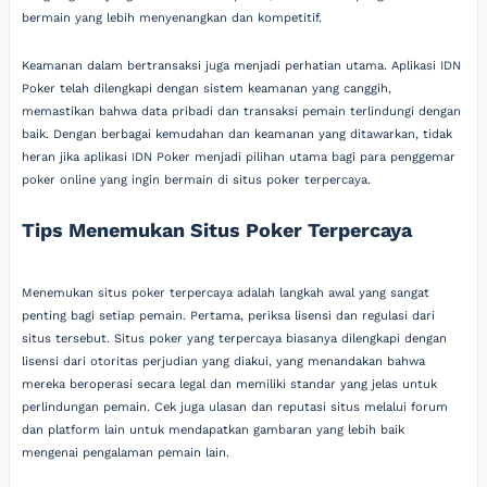
bermain yang lebih menyenangkan dan kompetitif.
Keamanan dalam bertransaksi juga menjadi perhatian utama. Aplikasi IDN
Poker telah dilengkapi dengan sistem keamanan yang canggih,
memastikan bahwa data pribadi dan transaksi pemain terlindungi dengan
baik. Dengan berbagai kemudahan dan keamanan yang ditawarkan, tidak
heran jika aplikasi IDN Poker menjadi pilihan utama bagi para penggemar
poker online yang ingin bermain di situs poker terpercaya.
Tips Menemukan Situs Poker Terpercaya
Menemukan situs poker terpercaya adalah langkah awal yang sangat
penting bagi setiap pemain. Pertama, periksa lisensi dan regulasi dari
situs tersebut. Situs poker yang terpercaya biasanya dilengkapi dengan
lisensi dari otoritas perjudian yang diakui, yang menandakan bahwa
mereka beroperasi secara legal dan memiliki standar yang jelas untuk
perlindungan pemain. Cek juga ulasan dan reputasi situs melalui forum
dan platform lain untuk mendapatkan gambaran yang lebih baik
mengenai pengalaman pemain lain.