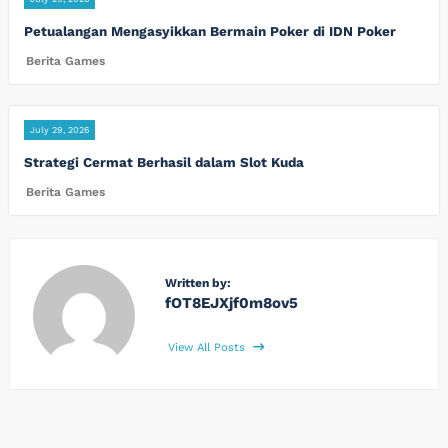
Petualangan Mengasyikkan Bermain Poker di IDN Poker
Berita Games
July 29, 2026
Strategi Cermat Berhasil dalam Slot Kuda
Berita Games
Written by:
fOT8EJXjf0m8ov5
View All Posts