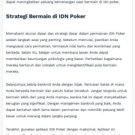
dapat meningkatkan peluang kemenangan saat bermain di idn poker.
Strategi Bermain di IDN Poker
Memahami aturan dasar dan strategi dasar dalam permainan IDN Poker
adalah langkah awal yang penting. Sebelum memulai, pastikan Anda
menguasai cara permainan, termasuk nilai kartu dan kombinasi yang
berbeda. Selain itu, belajar untuk membaca lawan Anda dapat
memberikan keuntungan psikologis yang besar. Perhatikan bagaimana
mereka bertaruh dan cobalah untuk mengidentifikasi pola bermain
mereka.
Selanjutnya, kelola bankroll Anda dengan bijak. Tentukan batas di mana
Anda bersedia bermain dan patuhi batas tersebut. Jangan tergoda untuk
bermain lebih dari yang Anda mampu, karena hal ini dapat menyebabkan
kerugian yang signifikan. Dengan manajemen bankroll yang baik, Anda
dapat bertahan lebih lama dalam permainan dan memiliki peluang lebih
besar untuk menang dalam jangka panjang.
Terakhir, gunakan aplikasi IDN Poker dengan maksimal. Aplikasi ini