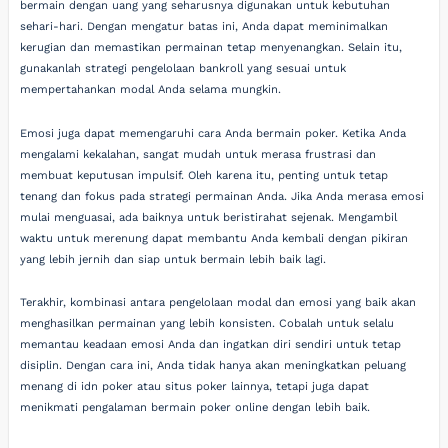
bermain dengan uang yang seharusnya digunakan untuk kebutuhan
sehari-hari. Dengan mengatur batas ini, Anda dapat meminimalkan
kerugian dan memastikan permainan tetap menyenangkan. Selain itu,
gunakanlah strategi pengelolaan bankroll yang sesuai untuk
mempertahankan modal Anda selama mungkin.
Emosi juga dapat memengaruhi cara Anda bermain poker. Ketika Anda
mengalami kekalahan, sangat mudah untuk merasa frustrasi dan
membuat keputusan impulsif. Oleh karena itu, penting untuk tetap
tenang dan fokus pada strategi permainan Anda. Jika Anda merasa emosi
mulai menguasai, ada baiknya untuk beristirahat sejenak. Mengambil
waktu untuk merenung dapat membantu Anda kembali dengan pikiran
yang lebih jernih dan siap untuk bermain lebih baik lagi.
Terakhir, kombinasi antara pengelolaan modal dan emosi yang baik akan
menghasilkan permainan yang lebih konsisten. Cobalah untuk selalu
memantau keadaan emosi Anda dan ingatkan diri sendiri untuk tetap
disiplin. Dengan cara ini, Anda tidak hanya akan meningkatkan peluang
menang di idn poker atau situs poker lainnya, tetapi juga dapat
menikmati pengalaman bermain poker online dengan lebih baik.