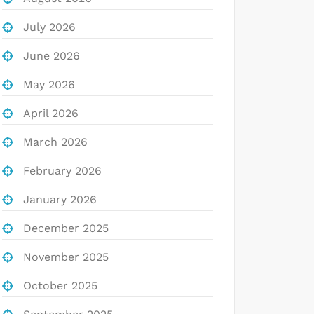
July 2026
June 2026
May 2026
April 2026
March 2026
February 2026
January 2026
December 2025
November 2025
October 2025