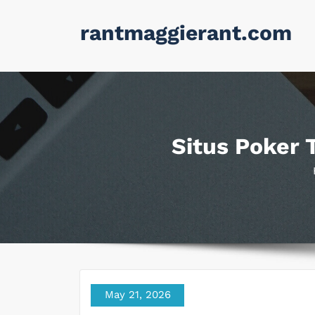
Skip
rantmaggierant.com
to
content
Situs Poker 
May 21, 2026