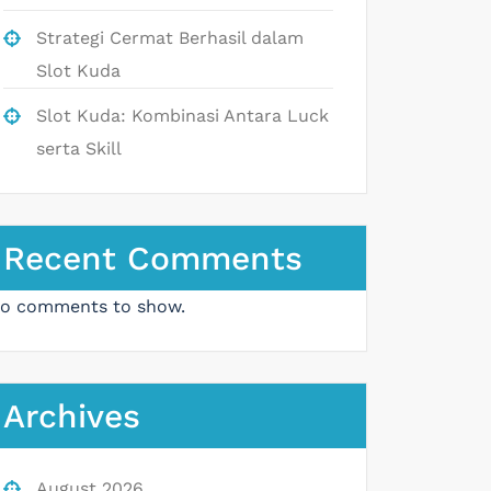
Strategi Cermat Berhasil dalam
Slot Kuda
Slot Kuda: Kombinasi Antara Luck
serta Skill
Recent Comments
o comments to show.
Archives
August 2026