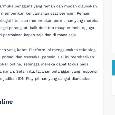
ntarmuka pengguna yang ramah dan mudah digunakan.
tuk memberikan kenyamanan saat bermain. Pemain
erbagai fitur dan menemukan permainan yang mereka
bagai perangkat, baik desktop maupun mobile, juga
permainan kapan saja dan di mana saja.
nan yang ketat. Platform ini menggunakan teknologi
i pribadi dan transaksi pemain. Hal ini memberikan
oker online, sehingga mereka dapat fokus pada
amanan. Selain itu, layanan pelanggan yang responsif
njadikan IDN Play pilihan yang sangat diandalkan
line