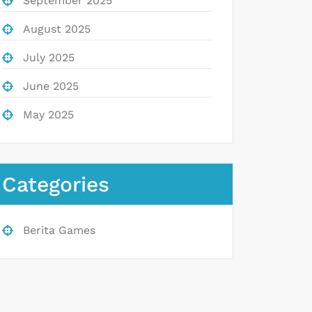
September 2025
August 2025
July 2025
June 2025
May 2025
Categories
Berita Games