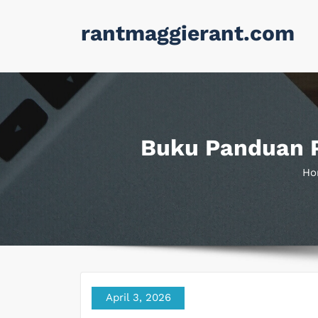
Skip
rantmaggierant.com
to
content
Buku Panduan P
Ho
April 3, 2026