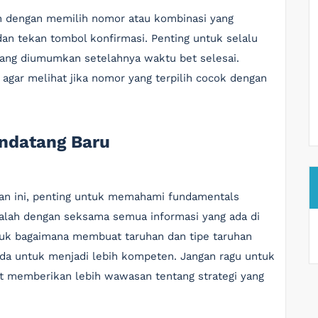
n dengan memilih nomor atau kombinasi yang
 dan tekan tombol konfirmasi. Penting untuk selalu
ng diumumkan setelahnya waktu bet selesai.
agar melihat jika nomor yang terpilih cocok dengan
endatang Baru
an ini, penting untuk memahami fundamentals
calah dengan seksama semua informasi yang ada di
suk bagaimana membuat taruhan dan tipe taruhan
da untuk menjadi lebih kompeten. Jangan ragu untuk
 memberikan lebih wawasan tentang strategi yang