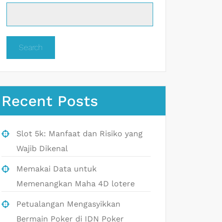
Search
Recent Posts
Slot 5k: Manfaat dan Risiko yang
Wajib Dikenal
Memakai Data untuk
Memenangkan Maha 4D lotere
Petualangan Mengasyikkan
Bermain Poker di IDN Poker