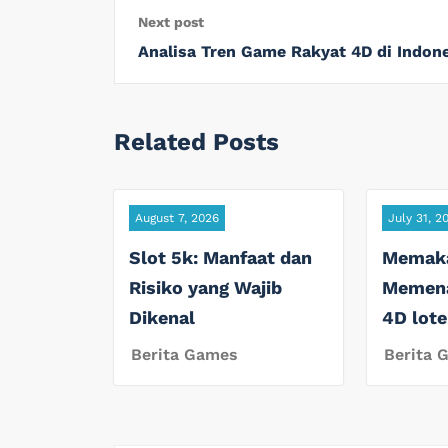
Next post
Analisa Tren Game Rakyat 4D di Indon
Related Posts
August 7, 2026
July 31, 2
Slot 5k: Manfaat dan
Memaka
Risiko yang Wajib
Memen
Dikenal
4D lote
Berita Games
Berita 