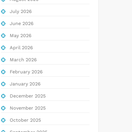
July 2026
June 2026
May 2026
April 2026
March 2026
February 2026
January 2026
December 2025
November 2025
October 2025