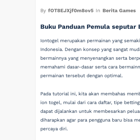
By
fOT8EJXjf0m8ov5
In
Berita Games
Buku Panduan Pemula seputar 
Iontogel merupakan permainan yang semakin 
Indonesia. Dengan konsep yang sangat muda
bermainnya yang menyenangkan serta berpe
memahami dasar-dasar serta cara bermainny
permainan tersebut dengan optimal.
Pada tutorial ini, kita akan membahas memb
ion togel, mulai dari cara daftar, tipe betti
dapat dijalankan untuk membesarkan pelu
diharapkan agar para pengguna baru bisa mem
percaya diri.