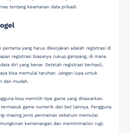
mas tentang keamanan data pribadi.
ogel
pertama yang harus dikerjakan adalah registrasi di
hapan registrasi biasanya cukup gampang, di mana
ta diri yang benar. Setelah registrasi berhasil,
aya bisa memulai taruhan. Jangan lupa untuk
in dan mudah.
ngguna bisa memilih tipe game yang ditawarkan.
, termasuk game numerik dan bet lainnya. Pengguna
ng-masing jenis permainan sebelum memulai
kemungkinan kemenangan dan meminimalisir rugi.