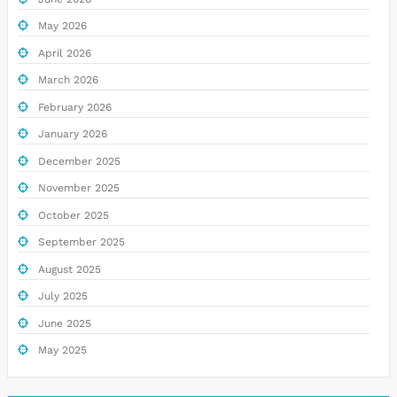
May 2026
April 2026
March 2026
February 2026
January 2026
December 2025
November 2025
October 2025
September 2025
August 2025
July 2025
June 2025
May 2025