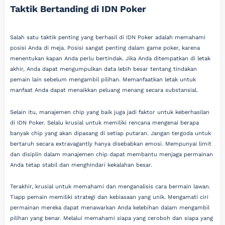
Taktik Bertanding di IDN Poker
Salah satu taktik penting yang berhasil di IDN Poker adalah memahami
posisi Anda di meja. Posisi sangat penting dalam game poker, karena
menentukan kapan Anda perlu bertindak. Jika Anda ditempatkan di letak
akhir, Anda dapat mengumpulkan data lebih besar tentang tindakan
pemain lain sebelum mengambil pilihan. Memanfaatkan letak untuk
manfaat Anda dapat menaikkan peluang menang secara substansial.
Selain itu, manajemen chip yang baik juga jadi faktor untuk keberhasilan
di IDN Poker. Selalu krusial untuk memiliki rencana mengenai berapa
banyak chip yang akan dipasang di setiap putaran. Jangan tergoda untuk
bertaruh secara extravagantly hanya disebabkan emosi. Mempunyai limit
dan disiplin dalam manajemen chip dapat membantu menjaga permainan
Anda tetap stabil dan menghindari kekalahan besar.
Terakhir, krusial untuk memahami dan menganalisis cara bermain lawan.
Tiapp pemain memiliki strategi dan kebiasaan yang unik. Mengamati ciri
permainan mereka dapat menawarkan Anda kelebihan dalam mengambil
pilihan yang benar. Melalui memahami siapa yang ceroboh dan siapa yang