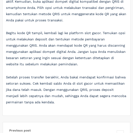
aktif. Kemudian, buka aplikasi dompet digital kompatibel dengan QRIS di
smartphone Anda. Pilih opsi untuk melakukan transaksi dan pengiriman,
kemudian tentukan metode QRIS untuk menggenerate kode QR yang akan
Anda pakai untuk proses transaksi.
Begitu kode QR tampil, kembali lagi ke platform slot gacor. Temukan opsi
untuk melakukan deposit dan tentukan metode pembayaran
menggunakan QRIS. Anda akan mendapat kode QR yang harus discanning
menggunakan aplikasi dompet digital Anda. Jangan lupa Anda menuliskan
besaran setoran yang ingin sesuai dengan ketentuan ditetapkan di
website itu sebelum melakukan pemindaian.
Setelah proses transfer berakhir, Anda bakal mendapat konfirmasi bahwa
setoran sukses. Cek kembali saldo Anda di slot gacor untuk memastikan
jika dana telah masuk. Dengan menggunakan QRIS, proses deposit
menjadi lebih cepatnya dan mudah, sehingga Anda dapat segera mencoba
permainan tanpa ada kendala.
Previous post