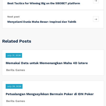
Best Tactics for Winning Big on the SBOBET platform
Next post
Menyelami Dunia Maha Besar: Inspirasi dan Taktik
Related Posts
July 31, 2026
Memakai Data untuk Memenangkan Maha 4D lotere
Berita Games
July 29, 2026
Petualangan Mengasyikkan Bermain Poker di IDN Poker
Berita Games