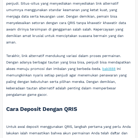
penjudi. Situs-situs yang menyediakan menyediakan link alternatif
umumnya menggunakan standar keamanan yang ketat kuat, yang
menjaga data serta keuangan user. Dengan demikian, pemain bisa
menyelesaikan setoran dengan cara QRIS tanpa khawatir khawatir data
awam dirinya tersimpan di genggaman salah salah. Kepercayaan yang
demikian amat krusial untuk menciptakan suasana bermain yang dan
aman.
Terakhir, link alternatif mendukung variasi dalam proses permainan.
Dengan adanya berbagai tautan yang bisa bisa, penjudi bisa mendapatkan
akses menuju promosi dan imbalan yang berbeda-beda.
baki888
Ini
memungkinkan nyaris setiap penjudi agar menemukan penawaran yang
paling dengan kebutuhan serta pilihan mereka. Dengan demikian,
keberadaan tautan alternatif adalah penting dalam memperbesar
pengalaman game gacor.
Cara Deposit Dengan QRIS
Untuk awal deposit menggunakan QRIS, langkah pertama yang perlu Anda
lakukan ialah memastikan bahwa akun permainan Anda telah daftar dan