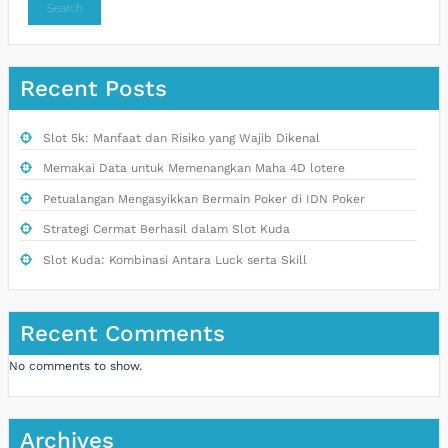
Search
Recent Posts
Slot 5k: Manfaat dan Risiko yang Wajib Dikenal
Memakai Data untuk Memenangkan Maha 4D lotere
Petualangan Mengasyikkan Bermain Poker di IDN Poker
Strategi Cermat Berhasil dalam Slot Kuda
Slot Kuda: Kombinasi Antara Luck serta Skill
Recent Comments
No comments to show.
Archives