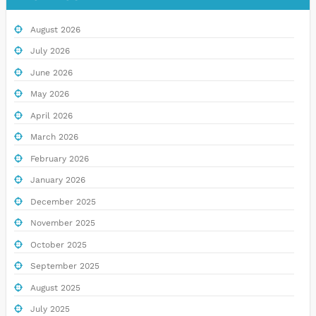
August 2026
July 2026
June 2026
May 2026
April 2026
March 2026
February 2026
January 2026
December 2025
November 2025
October 2025
September 2025
August 2025
July 2025