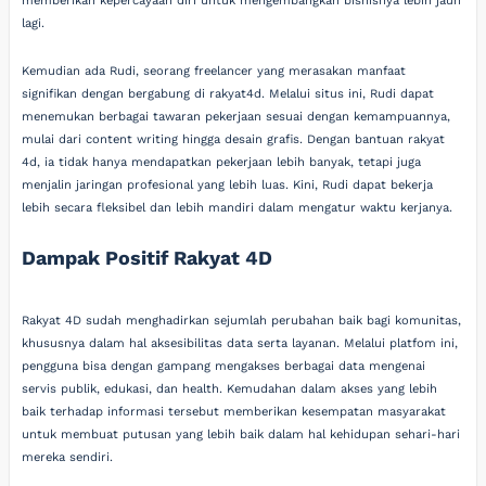
memberikan kepercayaan diri untuk mengembangkan bisnisnya lebih jauh
lagi.
Kemudian ada Rudi, seorang freelancer yang merasakan manfaat
signifikan dengan bergabung di rakyat4d. Melalui situs ini, Rudi dapat
menemukan berbagai tawaran pekerjaan sesuai dengan kemampuannya,
mulai dari content writing hingga desain grafis. Dengan bantuan rakyat
4d, ia tidak hanya mendapatkan pekerjaan lebih banyak, tetapi juga
menjalin jaringan profesional yang lebih luas. Kini, Rudi dapat bekerja
lebih secara fleksibel dan lebih mandiri dalam mengatur waktu kerjanya.
Dampak Positif Rakyat 4D
Rakyat 4D sudah menghadirkan sejumlah perubahan baik bagi komunitas,
khususnya dalam hal aksesibilitas data serta layanan. Melalui platfom ini,
pengguna bisa dengan gampang mengakses berbagai data mengenai
servis publik, edukasi, dan health. Kemudahan dalam akses yang lebih
baik terhadap informasi tersebut memberikan kesempatan masyarakat
untuk membuat putusan yang lebih baik dalam hal kehidupan sehari-hari
mereka sendiri.