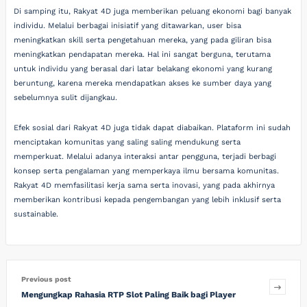
Di samping itu, Rakyat 4D juga memberikan peluang ekonomi bagi banyak
individu. Melalui berbagai inisiatif yang ditawarkan, user bisa
meningkatkan skill serta pengetahuan mereka, yang pada giliran bisa
meningkatkan pendapatan mereka. Hal ini sangat berguna, terutama
untuk individu yang berasal dari latar belakang ekonomi yang kurang
beruntung, karena mereka mendapatkan akses ke sumber daya yang
sebelumnya sulit dijangkau.
Efek sosial dari Rakyat 4D juga tidak dapat diabaikan. Plataform ini sudah
menciptakan komunitas yang saling saling mendukung serta
memperkuat. Melalui adanya interaksi antar pengguna, terjadi berbagi
konsep serta pengalaman yang memperkaya ilmu bersama komunitas.
Rakyat 4D memfasilitasi kerja sama serta inovasi, yang pada akhirnya
memberikan kontribusi kepada pengembangan yang lebih inklusif serta
sustainable.
Previous post
Mengungkap Rahasia RTP Slot Paling Baik bagi Player