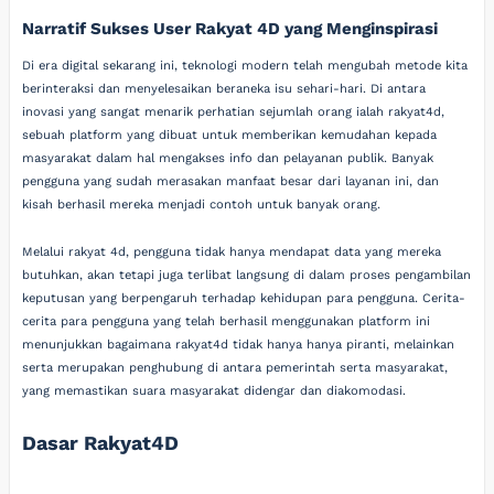
Narratif Sukses User Rakyat 4D yang Menginspirasi
Di era digital sekarang ini, teknologi modern telah mengubah metode kita
berinteraksi dan menyelesaikan beraneka isu sehari-hari. Di antara
inovasi yang sangat menarik perhatian sejumlah orang ialah rakyat4d,
sebuah platform yang dibuat untuk memberikan kemudahan kepada
masyarakat dalam hal mengakses info dan pelayanan publik. Banyak
pengguna yang sudah merasakan manfaat besar dari layanan ini, dan
kisah berhasil mereka menjadi contoh untuk banyak orang.
Melalui rakyat 4d, pengguna tidak hanya mendapat data yang mereka
butuhkan, akan tetapi juga terlibat langsung di dalam proses pengambilan
keputusan yang berpengaruh terhadap kehidupan para pengguna. Cerita-
cerita para pengguna yang telah berhasil menggunakan platform ini
menunjukkan bagaimana rakyat4d tidak hanya hanya piranti, melainkan
serta merupakan penghubung di antara pemerintah serta masyarakat,
yang memastikan suara masyarakat didengar dan diakomodasi.
Dasar Rakyat4D