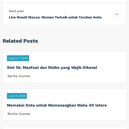
Next post
Live Result Macau: Momen Terbaik untuk Taruhan Anda
Related Posts
August 7, 2026
Slot 5k: Manfaat dan Risiko yang Wajib Dikenal
Berita Games
July 31, 2026
Memakai Data untuk Memenangkan Maha 4D lotere
Berita Games