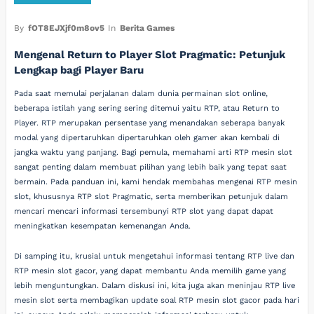
By
fOT8EJXjf0m8ov5
In
Berita Games
Mengenal Return to Player Slot Pragmatic: Petunjuk
Lengkap bagi Player Baru
Pada saat memulai perjalanan dalam dunia permainan slot online,
beberapa istilah yang sering sering ditemui yaitu RTP, atau Return to
Player. RTP merupakan persentase yang menandakan seberapa banyak
modal yang dipertaruhkan dipertaruhkan oleh gamer akan kembali di
jangka waktu yang panjang. Bagi pemula, memahami arti RTP mesin slot
sangat penting dalam membuat pilihan yang lebih baik yang tepat saat
bermain. Pada panduan ini, kami hendak membahas mengenai RTP mesin
slot, khususnya RTP slot Pragmatic, serta memberikan petunjuk dalam
mencari mencari informasi tersembunyi RTP slot yang dapat dapat
meningkatkan kesempatan kemenangan Anda.
Di samping itu, krusial untuk mengetahui informasi tentang RTP live dan
RTP mesin slot gacor, yang dapat membantu Anda memilih game yang
lebih menguntungkan. Dalam diskusi ini, kita juga akan meninjau RTP live
mesin slot serta membagikan update soal RTP mesin slot gacor pada hari