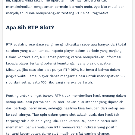
ini, supaya Anda selalu memperoleh informasi terbaru untuk
memaksimalkan pengalaman bermain bermain anda. Ayo kita mulai dan
menjelajahi dunia menyenangkan tentang RTP slot Pragmatic!
Apa Sih RTP Slot?
RTP adalah prosentase yang mengindikasikan seberapa banyak dari total
taruhan yang akan kembali kepada player dalam periode yang panjang.
Dalam konteks slot, RTP amat penting karena menyediakan informasi
kepada player tentang potensi keuntungan yang bisa didapatkan.
Misalnya, jika satu alat slot punya RTP 95%, itu berarti bahwa dalam
jangka waktu lama, player dapat mengantisipasi untuk mendapatkan 95
ribu dari setiap satu 100 ribu yang mereka bertaruh.
Penting untuk diingat bahwa RTP tidak memberikan hasil menang dalam
setiap satu sesi permainan. Ini merupakan nilai standar yang diperoleh
dari berbagai permainan, sehingga hasilnya bisa berubah dari setiap sesi
ke sesi lainnya. Tiap spin dalam game slot adalah acak, dan hasil tak
terpengaruh oleh spin yang lalu. Oleh karena itu, pemain harus selalu
memahami bahwa walaupun RTP menawarkan indikasi yang positif
tentang kesempatan, game slot masih bersifat gaming chance.