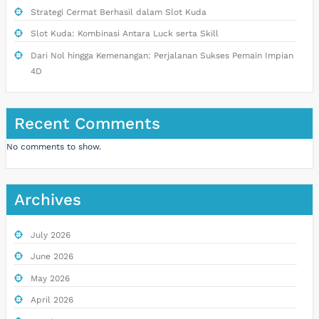
Strategi Cermat Berhasil dalam Slot Kuda
Slot Kuda: Kombinasi Antara Luck serta Skill
Dari Nol hingga Kemenangan: Perjalanan Sukses Pemain Impian
4D
Recent Comments
No comments to show.
Archives
July 2026
June 2026
May 2026
April 2026