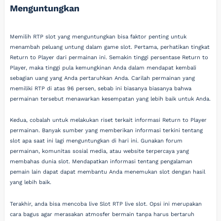
Menguntungkan
Memilih RTP slot yang menguntungkan bisa faktor penting untuk
menambah peluang untung dalam game slot. Pertama, perhatikan tingkat
Return to Player dari permainan ini. Semakin tinggi persentase Return to
Player, maka tinggi pula kemungkinan Anda dalam mendapat kembali
sebagian uang yang Anda pertaruhkan Anda. Carilah permainan yang
memiliki RTP di atas 96 persen, sebab ini biasanya biasanya bahwa
permainan tersebut menawarkan kesempatan yang lebih baik untuk Anda.
Kedua, cobalah untuk melakukan riset terkait informasi Return to Player
permainan. Banyak sumber yang memberikan informasi terkini tentang
slot apa saat ini lagi menguntungkan di hari ini. Gunakan forum
permainan, komunitas sosial media, atau website terpercaya yang
membahas dunia slot. Mendapatkan informasi tentang pengalaman
pemain lain dapat dapat membantu Anda menemukan slot dengan hasil
yang lebih baik.
Terakhir, anda bisa mencoba live Slot RTP live slot. Opsi ini merupakan
cara bagus agar merasakan atmosfer bermain tanpa harus bertaruh