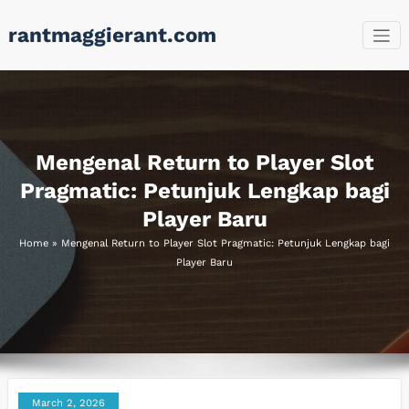
Skip
rantmaggierant.com
to
content
Mengenal Return to Player Slot
Pragmatic: Petunjuk Lengkap bagi
Player Baru
Home
»
Mengenal Return to Player Slot Pragmatic: Petunjuk Lengkap bagi
Player Baru
March 2, 2026