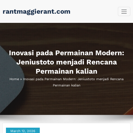
Skip
rantmaggierant.com
to
content
Inovasi pada Permainan Modern:
Jeniustoto menjadi Rencana
Permainan kalian
Home
»
Inovasi pada Permainan Modern: Jeniustoto menjadi Rencana
Permainan kalian
March 12, 2026