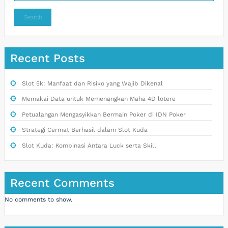
Search
Recent Posts
Slot 5k: Manfaat dan Risiko yang Wajib Dikenal
Memakai Data untuk Memenangkan Maha 4D lotere
Petualangan Mengasyikkan Bermain Poker di IDN Poker
Strategi Cermat Berhasil dalam Slot Kuda
Slot Kuda: Kombinasi Antara Luck serta Skill
Recent Comments
No comments to show.