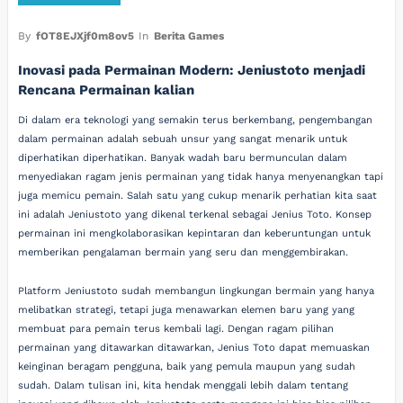
By
fOT8EJXjf0m8ov5
In
Berita Games
Inovasi pada Permainan Modern: Jeniustoto menjadi
Rencana Permainan kalian
Di dalam era teknologi yang semakin terus berkembang, pengembangan
dalam permainan adalah sebuah unsur yang sangat menarik untuk
diperhatikan diperhatikan. Banyak wadah baru bermunculan dalam
menyediakan ragam jenis permainan yang tidak hanya menyenangkan tapi
juga memicu pemain. Salah satu yang cukup menarik perhatian kita saat
ini adalah Jeniustoto yang dikenal terkenal sebagai Jenius Toto. Konsep
permainan ini mengkolaborasikan kepintaran dan keberuntungan untuk
memberikan pengalaman bermain yang seru dan menggembirakan.
Platform Jeniustoto sudah membangun lingkungan bermain yang hanya
melibatkan strategi, tetapi juga menawarkan elemen baru yang yang
membuat para pemain terus kembali lagi. Dengan ragam pilihan
permainan yang ditawarkan ditawarkan, Jenius Toto dapat memuaskan
keinginan beragam pengguna, baik yang pemula maupun yang sudah
sudah. Dalam tulisan ini, kita hendak menggali lebih dalam tentang