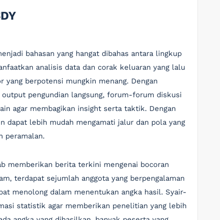
SDY
enjadi bahasan yang hangat dibahas antara lingkup
faatkan analisis data dan corak keluaran yang lalu
r yang berpotensi mungkin menang. Dengan
i output pengundian langsung, forum-forum diskusi
in agar membagikan insight serta taktik. Dengan
n dapat lebih mudah mengamati jalur dan pola yang
n peramalan.
b memberikan berita terkini mengenai bocoran
dalam, terdapat sejumlah anggota yang berpengalaman
pat menolong dalam menentukan angka hasil. Syair-
masi statistik agar memberikan penelitian yang lebih
ada angka yang dihasilkan, banyak peserta yang