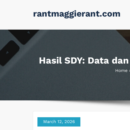
Skip
rantmaggierant.com
to
content
Hasil SDY: Data da
Home
March 12, 2026