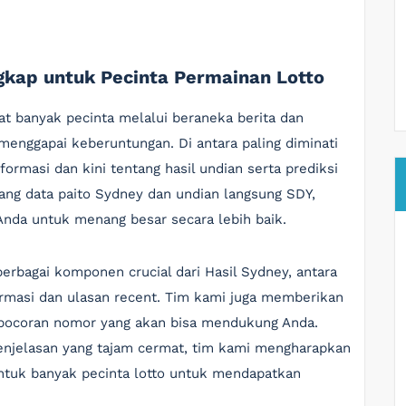
gkap untuk Pecinta Permainan Lotto
at banyak pecinta melalui beraneka berita dan
menggapai keberuntungan. Di antara paling diminati
formasi dan kini tentang hasil undian serta prediksi
ng data paito Sydney dan undian langsung SDY,
nda untuk menang besar secara lebih baik.
bagai komponen crucial dari Hasil Sydney, antara
formasi dan ulasan recent. Tim kami juga memberikan
si bocoran nomor yang akan bisa mendukung Anda.
penjelasan yang tajam cermat, tim kami mengharapkan
ntuk banyak pecinta lotto untuk mendapatkan