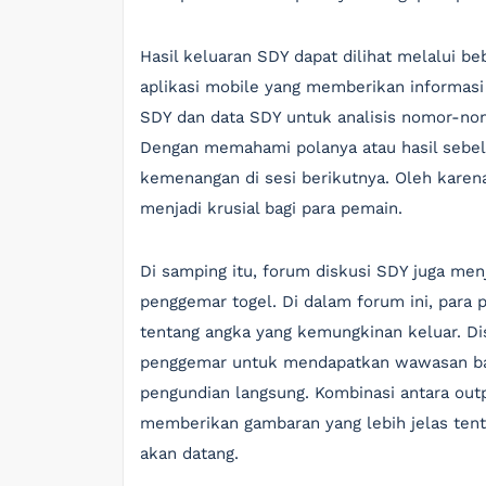
Hasil keluaran SDY dapat dilihat melalui be
aplikasi mobile yang memberikan informasi
SDY dan data SDY untuk analisis nomor-no
Dengan memahami polanya atau hasil sebe
kemenangan di sesi berikutnya. Oleh karena
menjadi krusial bagi para pemain.
Di samping itu, forum diskusi SDY juga men
penggemar togel. Di dalam forum ini, para p
tentang angka yang kemungkinan keluar. Dis
penggemar untuk mendapatkan wawasan baru
pengundian langsung. Kombinasi antara out
memberikan gambaran yang lebih jelas tenta
akan datang.