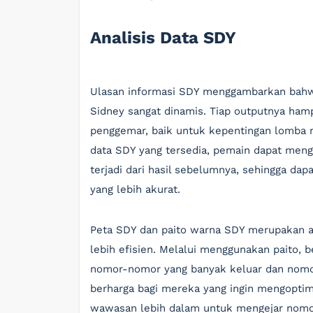
Analisis Data SDY
Ulasan informasi SDY menggambarkan bahwa
Sidney sangat dinamis. Tiap outputnya ham
penggemar, baik untuk kepentingan lomba 
data SDY yang tersedia, pemain dapat men
terjadi dari hasil sebelumnya, sehingga d
yang lebih akurat.
Peta SDY dan paito warna SDY merupakan a
lebih efisien. Melalui menggunakan paito,
nomor-nomor yang banyak keluar dan nomor
berharga bagi mereka yang ingin mengoptim
wawasan lebih dalam untuk mengejar nomor