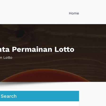
Home
nta Permainan Lotto
n Lotto
Search