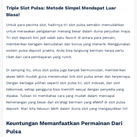
Triple Slot Pulsa: Metode Simpel Mendapat Luar
Biasa!
Untuk para pecinta slot, hadirnya tri slot pulsa semakin memudahkan
untuk merasakan pengalaman menang besar dalam dunia perjudian maya.
Tri slot deposit kini jadi salah satu favorit di antara para pemain,
memberikan beragam kemudahan dan bonus yang menarik. Menggunakan
sistem pulsa deposit praktis, Anda bisa langsung bermain tanpa perlu
ribet dari cara pembayaran yang rumit.
Di samping itu, situs slot pulsa juga banyak bermunculan, memberikan
akses lebih mudah guna menemukan link slot pulsa aman dan terpercaya.
Dengan berbagai pilihan seperti slot pulsa tri, slot indosat, dan slot
telkomsel, setiap pengguna bisa memilih sesuai dengan penyedia yang
dipakai. Tulisan ini membahas cara yang mudah dalam mencapai
kemenangan yang besar dan strategi bermain yang efektif di slot pulsa
deposit. Mari kita telusuri lebih dalam dunia slot yang mengasyikkan ini!
Keuntungan Memanfaatkan Permainan Dari
Pulsa