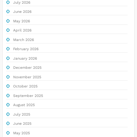
July 2026
June 2026
May 2026
April 2026
March 2026
February 2026
January 2026
December 2025
November 2025
October 2025
September 2025
August 2025
July 2025
June 2025
May 2025