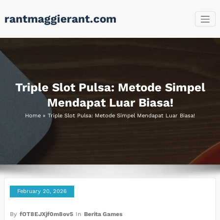
Skip
rantmaggierant.com
to
content
Triple Slot Pulsa: Metode Simpel
Mendapat Luar Biasa!
Home
»
Triple Slot Pulsa: Metode Simpel Mendapat Luar Biasa!
February 20, 2026
By
fOT8EJXjf0m8ov5
In
Berita Games