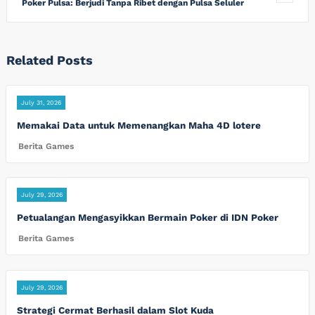
Poker Pulsa: Berjudi Tanpa Ribet dengan Pulsa Seluler
Related Posts
July 31, 2026
Memakai Data untuk Memenangkan Maha 4D lotere
Berita Games
July 29, 2026
Petualangan Mengasyikkan Bermain Poker di IDN Poker
Berita Games
July 29, 2026
Strategi Cermat Berhasil dalam Slot Kuda