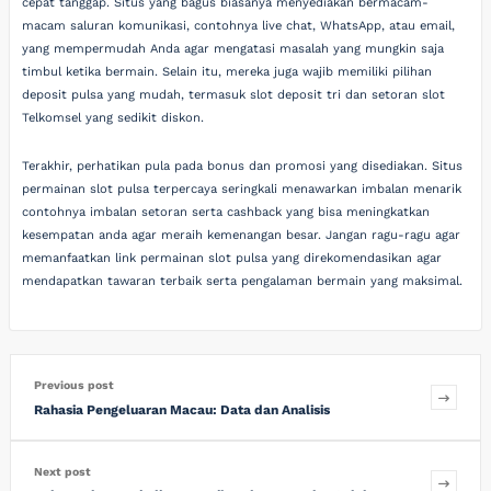
cepat tanggap. Situs yang bagus biasanya menyediakan bermacam-
macam saluran komunikasi, contohnya live chat, WhatsApp, atau email,
yang mempermudah Anda agar mengatasi masalah yang mungkin saja
timbul ketika bermain. Selain itu, mereka juga wajib memiliki pilihan
deposit pulsa yang mudah, termasuk slot deposit tri dan setoran slot
Telkomsel yang sedikit diskon.
Terakhir, perhatikan pula pada bonus dan promosi yang disediakan. Situs
permainan slot pulsa terpercaya seringkali menawarkan imbalan menarik
contohnya imbalan setoran serta cashback yang bisa meningkatkan
kesempatan anda agar meraih kemenangan besar. Jangan ragu-ragu agar
memanfaatkan link permainan slot pulsa yang direkomendasikan agar
mendapatkan tawaran terbaik serta pengalaman bermain yang maksimal.
Previous post
Rahasia Pengeluaran Macau: Data dan Analisis
Next post