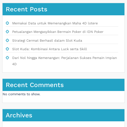
Recent Posts
Memakai Data untuk Memenangkan Maha 4D lotere
Petualangan Mengasyikkan Bermain Poker di IDN Poker
Strategi Cermat Berhasil dalam Slot Kuda
Slot Kuda: Kombinasi Antara Luck serta Skill
Dari Nol hingga Kemenangan: Perjalanan Sukses Pemain Impian
4D
Recent Comments
No comments to show.
Archives