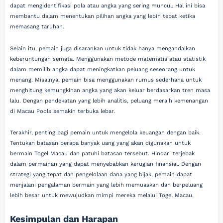
dapat mengidentifikasi pola atau angka yang sering muncul. Hal ini bisa
membantu dalam menentukan pilihan angka yang lebih tepat ketika
memasang taruhan.
Selain itu, pemain juga disarankan untuk tidak hanya mengandalkan
keberuntungan semata. Menggunakan metode matematis atau statistik
dalam memilih angka dapat meningkatkan peluang seseorang untuk
menang. Misalnya, pemain bisa menggunakan rumus sederhana untuk
menghitung kemungkinan angka yang akan keluar berdasarkan tren masa
lalu. Dengan pendekatan yang lebih analitis, peluang meraih kemenangan
di Macau Pools semakin terbuka lebar.
Terakhir, penting bagi pemain untuk mengelola keuangan dengan baik.
Tentukan batasan berapa banyak uang yang akan digunakan untuk
bermain Togel Macau dan patuhi batasan tersebut. Hindari terjebak
dalam permainan yang dapat menyebabkan kerugian finansial. Dengan
strategi yang tepat dan pengelolaan dana yang bijak, pemain dapat
menjalani pengalaman bermain yang lebih memuaskan dan berpeluang
lebih besar untuk mewujudkan mimpi mereka melalui Togel Macau.
Kesimpulan dan Harapan