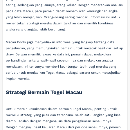
sering, sedangkan yang lainnya jarang keluar. Dengan menerapkan analisis
pada data Macau, para pemain dapat menemukan kemungkinan angka
yang lebih menjanjikan. Orang-orang sering mencari informasi ini untuk
menentukan strategi mereka dalam taruhan dan memilih kombinasi
angka yang dianggap lebih beruntung.
Macau Pools juga menyediakan informasi yang lengkap tentang data
pengeluaran, yang memungkinkan pemain untuk melacak hasil dari setiap
draw. Dengan memiliki akses ke data ini, pemain dapat melakukan
perbandingan antara hasil-hasil sebelumnya dan melakukan analisa
mendalam. Ini tentunya memberi keuntungan lebih bagi mereka yang
serius untuk menjadikan Togel Macau sebagai sarana untuk mewujudkan
impian mereka.
Strategi Bermain Togel Macau
Untuk meraih kesuksesan dalam bermain Togel Macau, penting untuk
memiliki strategi yang jelas dan terencana. Salah satu langkah yang bisa
diambil adalah dengan menganalisis data pengeluaran sebelumnya.
Dengan mengkaji hasil keluaran Macau dari periode sebelumnya, pemain