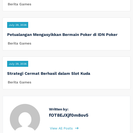
Berita Games
July 29, 2026
Petualangan Mengasyikkan Bermain Poker di IDN Poker
Berita Games
July 29, 2026
Strategi Cermat Berhasil dalam Slot Kuda
Berita Games
Written by:
fOT8EJXjf0m8ov5
View All Posts