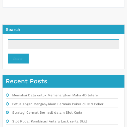
Search
Search
Recent Posts
Memakai Data untuk Memenangkan Maha 4D lotere
Petualangan Mengasyikkan Bermain Poker di IDN Poker
Strategi Cermat Berhasil dalam Slot Kuda
Slot Kuda: Kombinasi Antara Luck serta Skill