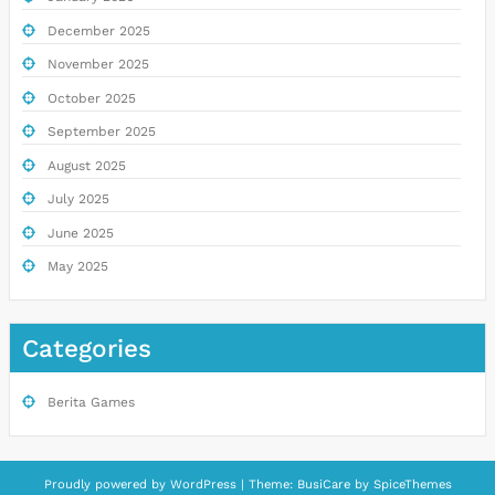
December 2025
November 2025
October 2025
September 2025
August 2025
July 2025
June 2025
May 2025
Categories
Berita Games
Proudly powered by
WordPress
| Theme:
BusiCare
by
SpiceThemes