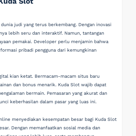
Kuda Slot
dunia judi yang terus berkembang. Dengan inovasi
nya lebih seru dan interaktif. Namun, tantangan
cayaan pemakai. Developer perlu menjamin bahwa
informasi pribadi pengguna dari kemungkinan
 digital kian ketat. Bermacam-macam situs baru
nan dan bonus menarik. Kuda Slot wajib dapat
 pengalaman bermain. Pemasaran yang akurat dan
nci keberhasilan dalam pasar yang luas ini.
 online menyediakan kesempatan besar bagi Kuda Slot
esar. Dengan memanfaatkan sosial media dan