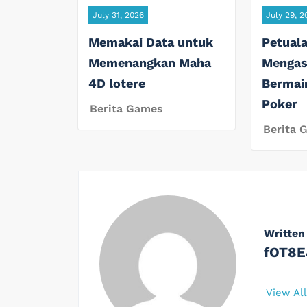
July 31, 2026
July 29, 2
Memakai Data untuk
Petual
Memenangkan Maha
Mengas
4D lotere
Bermai
Poker
Berita Games
Berita 
Written
fOT8E
View Al