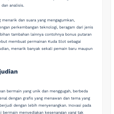
dan analisis.
ang menarik dan suara yang mengagumkan,
engan perkembangan teknologi, beragam dari jenis
ebihan tambahan lainnya contohnya bonus putaran
rsebut membuat permainan Kuda Slot sebagai
dian, menarik banyak sekali pemain baru maupun
judian
an bermain yang unik dan menggugah, berbeda
kenal dengan grafis yang menawan dan tema yang
berjudi dengan lebih menyenangkan. Inovasi pada
si bermain menyediakan kesenangan yang tak