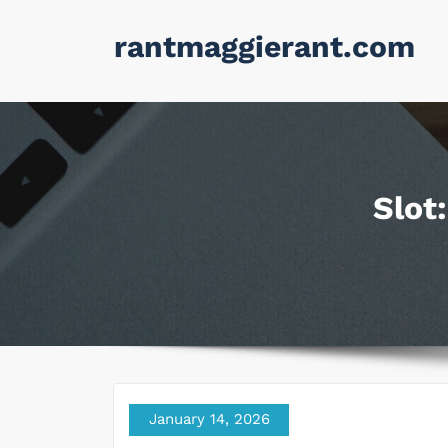
Skip
rantmaggierant.com
to
content
Slot
January 14, 2026