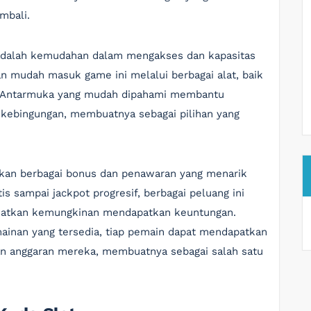
mbali.
 adalah kemudahan dalam mengakses dan kapasitas
 mudah masuk game ini melalui berbagai alat, baik
PC. Antarmuka yang mudah dipahami membantu
 kebingungan, membuatnya sebagai pilihan yang
rkan berbagai bonus dan penawaran yang menarik
is sampai jackpot progresif, berbagai peluang ini
katkan kemungkinan mendapatkan keuntungan.
inan yang tersedia, tiap pemain dapat mendapatkan
an anggaran mereka, membuatnya sebagai salah satu