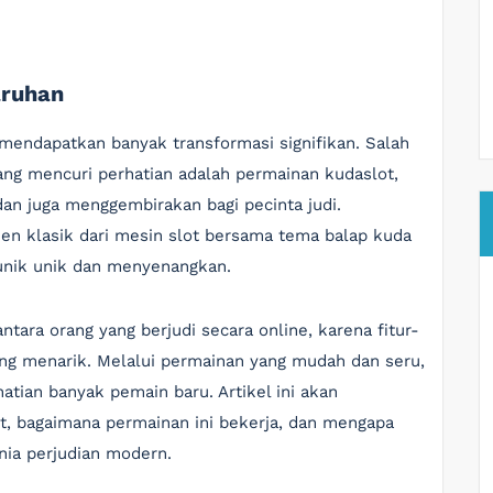
aruhan
 mendapatkan banyak transformasi signifikan. Salah
ng mencuri perhatian adalah permainan kudaslot,
n juga menggembirakan bagi pecinta judi.
 klasik dari mesin slot bersama tema balap kuda
unik unik dan menyenangkan.
ntara orang yang berjudi secara online, karena fitur-
ang menarik. Melalui permainan yang mudah dan seru,
tian banyak pemain baru. Artikel ini akan
t, bagaimana permainan ini bekerja, dan mengapa
nia perjudian modern.