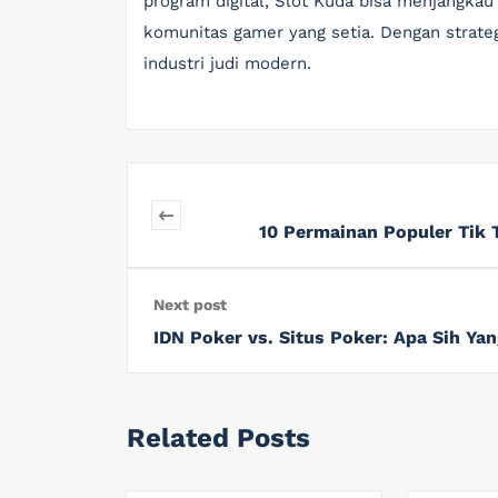
program digital, Slot Kuda bisa menjangkau
komunitas gamer yang setia. Dengan strateg
industri judi modern.
10 Permainan Populer Tik
Next post
IDN Poker vs. Situs Poker: Apa Sih Ya
Related Posts