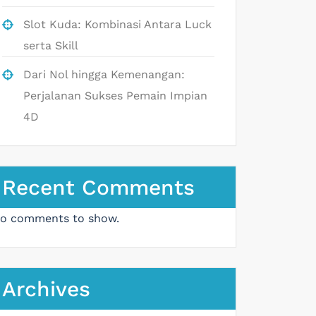
Slot Kuda: Kombinasi Antara Luck
serta Skill
Dari Nol hingga Kemenangan:
Perjalanan Sukses Pemain Impian
4D
Recent Comments
o comments to show.
Archives