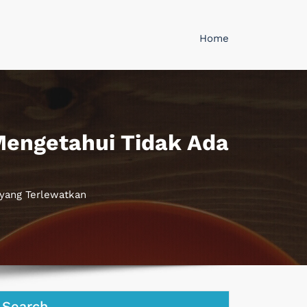
Home
Mengetahui Tidak Ada
 yang Terlewatkan
Search