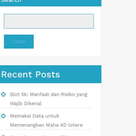
Search
Recent Posts
Slot 5k: Manfaat dan Risiko yang
Wajib Dikenal
Memakai Data untuk
Memenangkan Maha 4D lotere