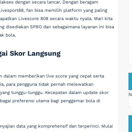
akses dengan secara lancar. Dengan beragam
Livesport88, fan bisa memilih platform yang paling
apatkan Livescore 808 secara waktu nyata. Mari kita
ng disediakan SPBO dan sebagaimana layanan ini bisa
ak bola.
gai Skor Langsung
an dalam memberikan live score yang cepat serta
edia, para pengguna tidak pernah melewatkan
a yang tunggu-tunggu. Kecepatan dalam update skor
N
agai preferensi utama bagi penggemar bola di
yajian data yang komprehensif dan terperinci. Mulai