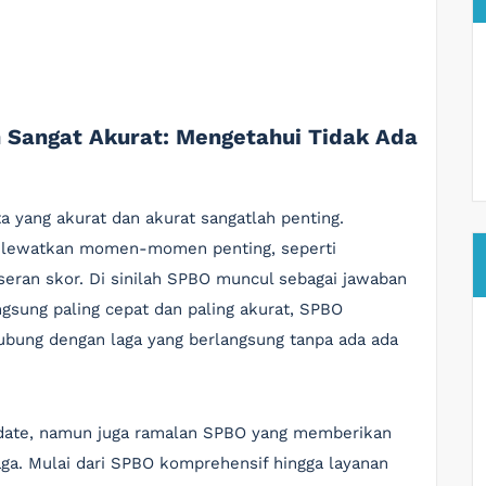
n Sangat Akurat: Mengetahui Tidak Ada
ta yang akurat dan akurat sangatlah penting.
lewatkan momen-momen penting, seperti
eseran skor. Di sinilah SPBO muncul sebagai jawaban
gsung paling cepat dan paling akurat, SPBO
bung dengan laga yang berlangsung tanpa ada ada
date, namun juga ramalan SPBO yang memberikan
a. Mulai dari SPBO komprehensif hingga layanan