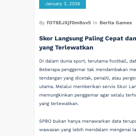
January 3, 2026
By
fOT8EJXjf0m8ov5
In
Berita Games
Skor Langsung Paling Cepat da
yang Terlewatkan
Di dalam dunia sport, terutama football, da
Beberapa penggemar tak mendambakan me
tendangan yang dicetak, penalti, atau perg
utama. Melalui memberikan servis Skor Lan
memungkinkan penggemar agar selalu terhu
yang terlewatkan.
SPBO bukan hanya menawarkan data terup
wawasan yang lebih mendalam mengenai lag