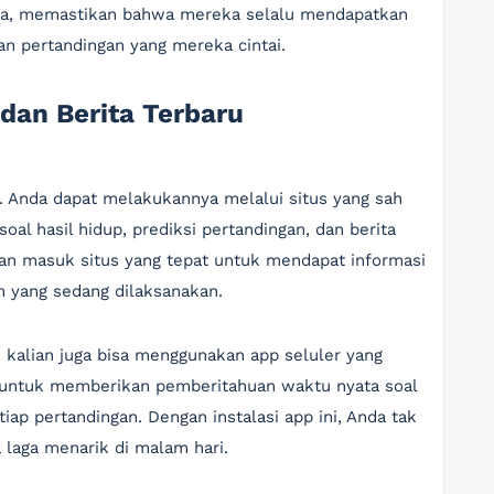
saja, memastikan bahwa mereka selalu mendapatkan
n pertandingan yang mereka cintai.
an Berita Terbaru
Anda dapat melakukannya melalui situs yang sah
al hasil hidup, prediksi pertandingan, dan berita
alian masuk situs yang tepat untuk mendapat informasi
n yang sedang dilaksanakan.
 kalian juga bisa menggunakan app seluler yang
ng untuk memberikan pemberitahuan waktu nyata soal
etiap pertandingan. Dengan instalasi app ini, Anda tak
 laga menarik di malam hari.