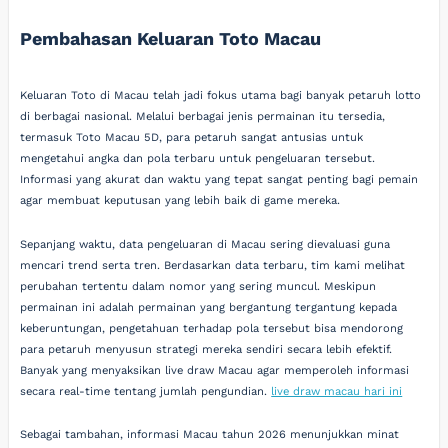
Pembahasan Keluaran Toto Macau
Keluaran Toto di Macau telah jadi fokus utama bagi banyak petaruh lotto
di berbagai nasional. Melalui berbagai jenis permainan itu tersedia,
termasuk Toto Macau 5D, para petaruh sangat antusias untuk
mengetahui angka dan pola terbaru untuk pengeluaran tersebut.
Informasi yang akurat dan waktu yang tepat sangat penting bagi pemain
agar membuat keputusan yang lebih baik di game mereka.
Sepanjang waktu, data pengeluaran di Macau sering dievaluasi guna
mencari trend serta tren. Berdasarkan data terbaru, tim kami melihat
perubahan tertentu dalam nomor yang sering muncul. Meskipun
permainan ini adalah permainan yang bergantung tergantung kepada
keberuntungan, pengetahuan terhadap pola tersebut bisa mendorong
para petaruh menyusun strategi mereka sendiri secara lebih efektif.
Banyak yang menyaksikan live draw Macau agar memperoleh informasi
secara real-time tentang jumlah pengundian.
live draw macau hari ini
Sebagai tambahan, informasi Macau tahun 2026 menunjukkan minat