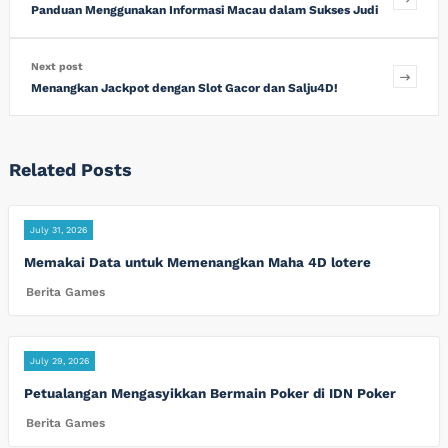
Panduan Menggunakan Informasi Macau dalam Sukses Judi
Next post
Menangkan Jackpot dengan Slot Gacor dan Salju4D!
Related Posts
July 31, 2026
Memakai Data untuk Memenangkan Maha 4D lotere
Berita Games
July 29, 2026
Petualangan Mengasyikkan Bermain Poker di IDN Poker
Berita Games