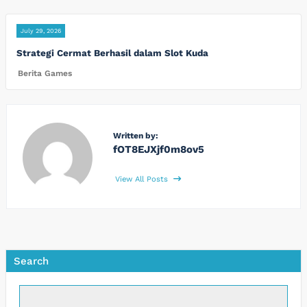
July 29, 2026
Strategi Cermat Berhasil dalam Slot Kuda
Berita Games
Written by:
fOT8EJXjf0m8ov5
View All Posts
Search