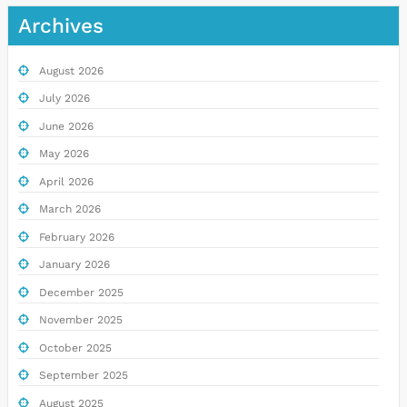
Archives
August 2026
July 2026
June 2026
May 2026
April 2026
March 2026
February 2026
January 2026
December 2025
November 2025
October 2025
September 2025
August 2025