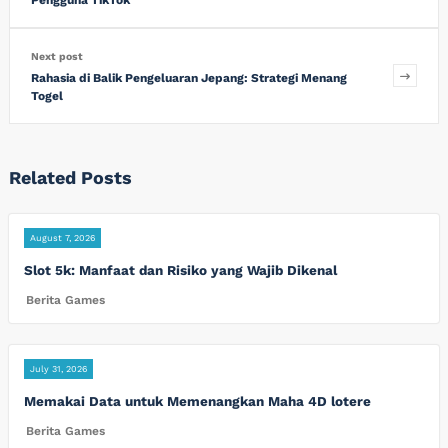
Next post
Rahasia di Balik Pengeluaran Jepang: Strategi Menang
Togel
Related Posts
August 7, 2026
Slot 5k: Manfaat dan Risiko yang Wajib Dikenal
Berita Games
July 31, 2026
Memakai Data untuk Memenangkan Maha 4D lotere
Berita Games