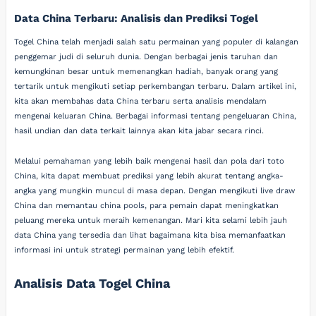
Data China Terbaru: Analisis dan Prediksi Togel
Togel China telah menjadi salah satu permainan yang populer di kalangan
penggemar judi di seluruh dunia. Dengan berbagai jenis taruhan dan
kemungkinan besar untuk memenangkan hadiah, banyak orang yang
tertarik untuk mengikuti setiap perkembangan terbaru. Dalam artikel ini,
kita akan membahas data China terbaru serta analisis mendalam
mengenai keluaran China. Berbagai informasi tentang pengeluaran China,
hasil undian dan data terkait lainnya akan kita jabar secara rinci.
Melalui pemahaman yang lebih baik mengenai hasil dan pola dari toto
China, kita dapat membuat prediksi yang lebih akurat tentang angka-
angka yang mungkin muncul di masa depan. Dengan mengikuti live draw
China dan memantau china pools, para pemain dapat meningkatkan
peluang mereka untuk meraih kemenangan. Mari kita selami lebih jauh
data China yang tersedia dan lihat bagaimana kita bisa memanfaatkan
informasi ini untuk strategi permainan yang lebih efektif.
Analisis Data Togel China