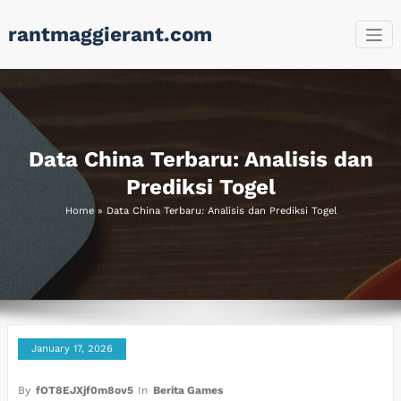
Skip
rantmaggierant.com
to
content
Data China Terbaru: Analisis dan
Prediksi Togel
Home
»
Data China Terbaru: Analisis dan Prediksi Togel
January 17, 2026
By
fOT8EJXjf0m8ov5
In
Berita Games