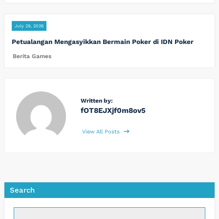
July 29, 2026
Petualangan Mengasyikkan Bermain Poker di IDN Poker
Berita Games
Written by:
fOT8EJXjf0m8ov5
View All Posts
Search