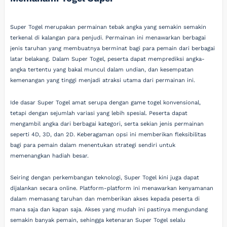
Super Togel merupakan permainan tebak angka yang semakin semakin
terkenal di kalangan para penjudi. Permainan ini menawarkan berbagai
jenis taruhan yang membuatnya berminat bagi para pemain dari berbagai
latar belakang. Dalam Super Togel, peserta dapat memprediksi angka-
angka tertentu yang bakal muncul dalam undian, dan kesempatan
kemenangan yang tinggi menjadi atraksi utama dari permainan ini.
Ide dasar Super Togel amat serupa dengan game togel konvensional,
tetapi dengan sejumlah variasi yang lebih spesial. Peserta dapat
mengambil angka dari berbagai kategori, serta sekian jenis permainan
seperti 4D, 3D, dan 2D. Keberagaman opsi ini memberikan fleksibilitas
bagi para pemain dalam menentukan strategi sendiri untuk
memenangkan hadiah besar.
Seiring dengan perkembangan teknologi, Super Togel kini juga dapat
dijalankan secara online. Platform-platform ini menawarkan kenyamanan
dalam memasang taruhan dan memberikan akses kepada peserta di
mana saja dan kapan saja. Akses yang mudah ini pastinya mengundang
semakin banyak pemain, sehingga ketenaran Super Togel selalu