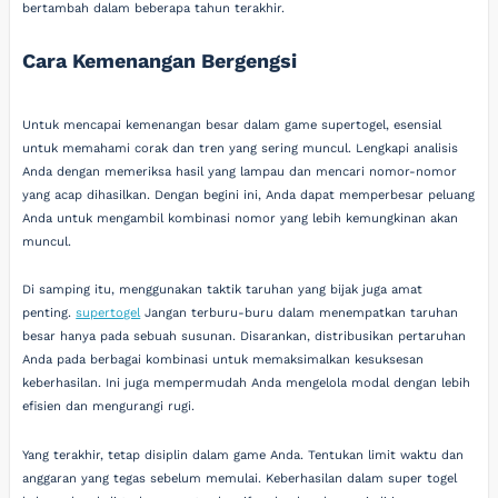
bertambah dalam beberapa tahun terakhir.
Cara Kemenangan Bergengsi
Untuk mencapai kemenangan besar dalam game supertogel, esensial
untuk memahami corak dan tren yang sering muncul. Lengkapi analisis
Anda dengan memeriksa hasil yang lampau dan mencari nomor-nomor
yang acap dihasilkan. Dengan begini ini, Anda dapat memperbesar peluang
Anda untuk mengambil kombinasi nomor yang lebih kemungkinan akan
muncul.
Di samping itu, menggunakan taktik taruhan yang bijak juga amat
penting.
supertogel
Jangan terburu-buru dalam menempatkan taruhan
besar hanya pada sebuah susunan. Disarankan, distribusikan pertaruhan
Anda pada berbagai kombinasi untuk memaksimalkan kesuksesan
keberhasilan. Ini juga mempermudah Anda mengelola modal dengan lebih
efisien dan mengurangi rugi.
Yang terakhir, tetap disiplin dalam game Anda. Tentukan limit waktu dan
anggaran yang tegas sebelum memulai. Keberhasilan dalam super togel