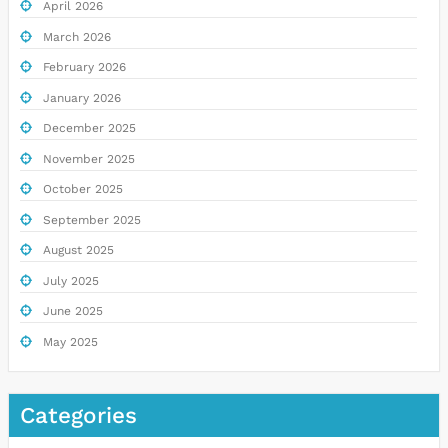
April 2026
March 2026
February 2026
January 2026
December 2025
November 2025
October 2025
September 2025
August 2025
July 2025
June 2025
May 2025
Categories