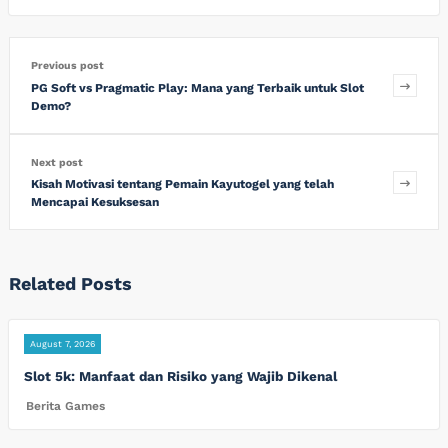
Previous post
PG Soft vs Pragmatic Play: Mana yang Terbaik untuk Slot
Demo?
Next post
Kisah Motivasi tentang Pemain Kayutogel yang telah
Mencapai Kesuksesan
Related Posts
August 7, 2026
Slot 5k: Manfaat dan Risiko yang Wajib Dikenal
Berita Games