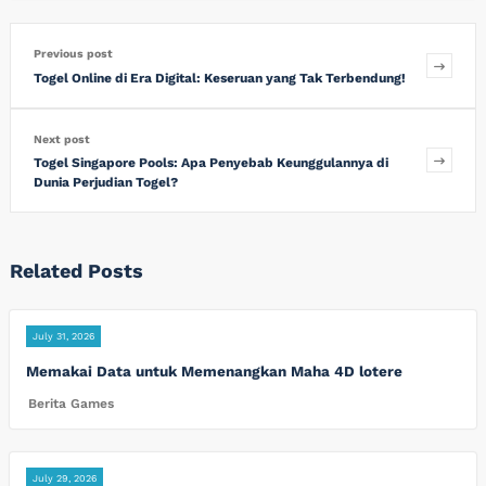
Previous post
Togel Online di Era Digital: Keseruan yang Tak Terbendung!
Next post
Togel Singapore Pools: Apa Penyebab Keunggulannya di
Dunia Perjudian Togel?
Related Posts
July 31, 2026
Memakai Data untuk Memenangkan Maha 4D lotere
Berita Games
July 29, 2026