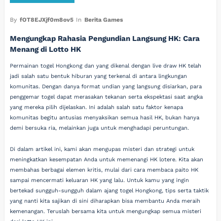
By
fOT8EJXjf0m8ov5
In
Berita Games
Mengungkap Rahasia Pengundian Langsung HK: Cara
Menang di Lotto HK
Permainan togel Hongkong dan yang dikenal dengan live draw HK telah
jadi salah satu bentuk hiburan yang terkenal di antara lingkungan
komunitas. Dengan danya format undian yang langsung disiarkan, para
penggemar togel dapat merasakan tekanan serta ekspektasi saat angka
yang mereka pilih dijelaskan. Ini adalah salah satu faktor kenapa
komunitas begitu antusias menyaksikan semua hasil HK, bukan hanya
demi bersuka ria, melainkan juga untuk menghadapi peruntungan.
Di dalam artikel ini, kami akan mengupas misteri dan strategi untuk
meningkatkan kesempatan Anda untuk memenangi HK lotere. Kita akan
membahas berbagai elemen kritis, mulai dari cara membaca paito HK
sampai mencermati keluaran HK yang lalu. Untuk kamu yang ingin
bertekad sungguh-sungguh dalam ajang togel Hongkong, tips serta taktik
yang nanti kita sajikan di sini diharapkan bisa membantu Anda meraih
kemenangan. Teruslah bersama kita untuk mengungkap semua misteri