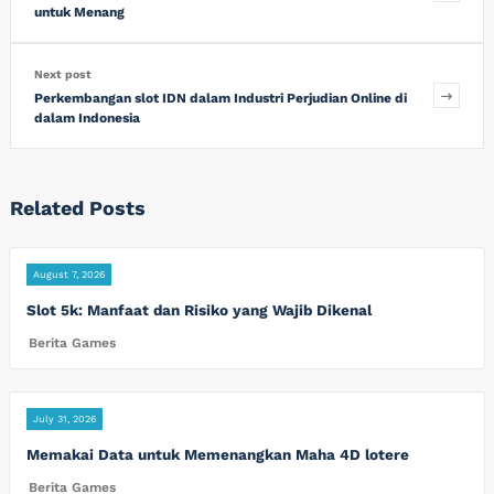
untuk Menang
Next post
Perkembangan slot IDN dalam Industri Perjudian Online di
dalam Indonesia
Related Posts
August 7, 2026
Slot 5k: Manfaat dan Risiko yang Wajib Dikenal
Berita Games
July 31, 2026
Memakai Data untuk Memenangkan Maha 4D lotere
Berita Games