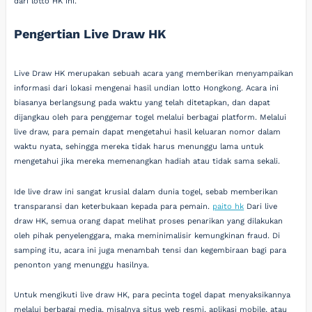
dari lotto HK ini.
Pengertian Live Draw HK
Live Draw HK merupakan sebuah acara yang memberikan menyampaikan
informasi dari lokasi mengenai hasil undian lotto Hongkong. Acara ini
biasanya berlangsung pada waktu yang telah ditetapkan, dan dapat
dijangkau oleh para penggemar togel melalui berbagai platform. Melalui
live draw, para pemain dapat mengetahui hasil keluaran nomor dalam
waktu nyata, sehingga mereka tidak harus menunggu lama untuk
mengetahui jika mereka memenangkan hadiah atau tidak sama sekali.
Ide live draw ini sangat krusial dalam dunia togel, sebab memberikan
transparansi dan keterbukaan kepada para pemain.
paito hk
Dari live
draw HK, semua orang dapat melihat proses penarikan yang dilakukan
oleh pihak penyelenggara, maka meminimalisir kemungkinan fraud. Di
samping itu, acara ini juga menambah tensi dan kegembiraan bagi para
penonton yang menunggu hasilnya.
Untuk mengikuti live draw HK, para pecinta togel dapat menyaksikannya
melalui berbagai media, misalnya situs web resmi, aplikasi mobile, atau