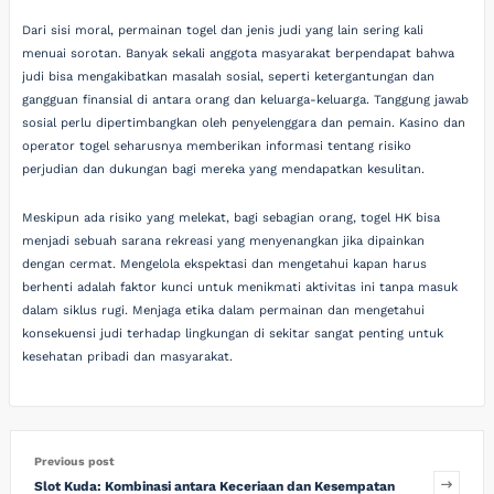
Dari sisi moral, permainan togel dan jenis judi yang lain sering kali
menuai sorotan. Banyak sekali anggota masyarakat berpendapat bahwa
judi bisa mengakibatkan masalah sosial, seperti ketergantungan dan
gangguan finansial di antara orang dan keluarga-keluarga. Tanggung jawab
sosial perlu dipertimbangkan oleh penyelenggara dan pemain. Kasino dan
operator togel seharusnya memberikan informasi tentang risiko
perjudian dan dukungan bagi mereka yang mendapatkan kesulitan.
Meskipun ada risiko yang melekat, bagi sebagian orang, togel HK bisa
menjadi sebuah sarana rekreasi yang menyenangkan jika dipainkan
dengan cermat. Mengelola ekspektasi dan mengetahui kapan harus
berhenti adalah faktor kunci untuk menikmati aktivitas ini tanpa masuk
dalam siklus rugi. Menjaga etika dalam permainan dan mengetahui
konsekuensi judi terhadap lingkungan di sekitar sangat penting untuk
kesehatan pribadi dan masyarakat.
Previous post
Slot Kuda: Kombinasi antara Keceriaan dan Kesempatan