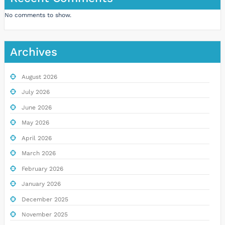
No comments to show.
Archives
August 2026
July 2026
June 2026
May 2026
April 2026
March 2026
February 2026
January 2026
December 2025
November 2025