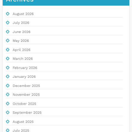
August 2026
July 2026
June 2026
May 2026
April 2026
March 2026
February 2026
January 2026
December 2025
November 2025
October 2025
September 2025
August 2025
July 2025