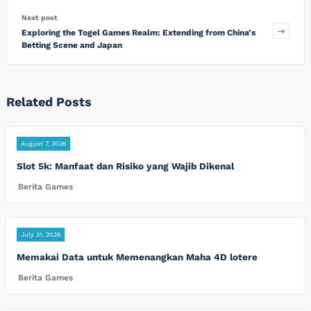
Next post
Exploring the Togel Games Realm: Extending from China’s
Betting Scene and Japan
Related Posts
August 7, 2026
Slot 5k: Manfaat dan Risiko yang Wajib Dikenal
Berita Games
July 31, 2026
Memakai Data untuk Memenangkan Maha 4D lotere
Berita Games