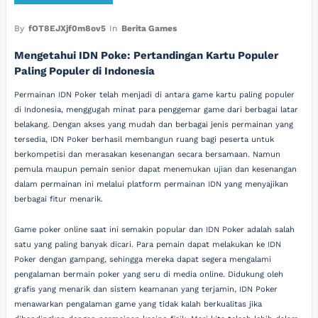
By
fOT8EJXjf0m8ov5
In
Berita Games
Mengetahui IDN Poke: Pertandingan Kartu Populer
Paling Populer di Indonesia
Permainan IDN Poker telah menjadi di antara game kartu paling populer
di Indonesia, menggugah minat para penggemar game dari berbagai latar
belakang. Dengan akses yang mudah dan berbagai jenis permainan yang
tersedia, IDN Poker berhasil membangun ruang bagi peserta untuk
berkompetisi dan merasakan kesenangan secara bersamaan. Namun
pemula maupun pemain senior dapat menemukan ujian dan kesenangan
dalam permainan ini melalui platform permainan IDN yang menyajikan
berbagai fitur menarik.
Game poker online saat ini semakin popular dan IDN Poker adalah salah
satu yang paling banyak dicari. Para pemain dapat melakukan ke IDN
Poker dengan gampang, sehingga mereka dapat segera mengalami
pengalaman bermain poker yang seru di media online. Didukung oleh
grafis yang menarik dan sistem keamanan yang terjamin, IDN Poker
menawarkan pengalaman game yang tidak kalah berkualitas jika