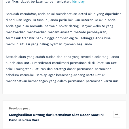
verifikasi dapat berjalan tanpa hambatan.
idn play
Sesudah mendaftar, anda bakal mendapatkan detail akun yang diperlukan
diperlukan login. Di fase ini, anda perlu lakukan setoran ke akun Anda
Anda agar bisa memulai bermain poker daring. Banyak website yang
menawarkan menawarkan macam-macam metode pembayaran,
termasuk transfer bank hingga dompet digital, sehingga Anda bisa
memilih situasi yang paling nyaman nyaman bagi anda.
Setelah akun yang sudah sudah dan dana yang tersedia sekarang , anda
sudah siap untuk menikmati menikmati permainan di di. Pastikan untuk
selalu mengetahui aturan dan strategi dasar permainan permainan
sebelum memulai. Bersiap agar bersenang-senang serta untuk
mendapatkan kemenangan yang dalam permainan permainan kartu ini!
Previous post
Menghasilkan Untung dari Permainan Slot Gacor Saat Ini:
Panduan dan Cara