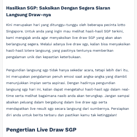
Hasilkan SGP: Saksikan Dengan Segera Siaran
Langsung Draw-nya
Kini merupakan hari yang ditunggu-tunggu oleh beberapa pecinta lotto
Singapore. Untuk anda yang ingin mau melihat hasil-hasil SGP terkini,
kami mengajak anda agar menyaksikan live draw SGP yang akan akan
berlangsung segera. Melalui adanya live draw sgp, kalian bisa menyaksikan
hasil-hasil lotere langsung, yang pastinya tentunya memberikan
pengalaman unik dan kepastian keterbukaan.
Pengundian langsung sgp tidak hanya sekedar acara, tetapi lebih dari itu,
ini merupakan pengalaman penuh emosi saat angka-angka yang diambil
menunjukkan impian serta aspirasi. Dengan hadirnya pengundian
langsung sgp hari ini, kalian dapat mengetahui hasil-hasil sgp dalam real-
time serta melihat bagaimana nasib anda akan terungkap. Jangan sampai
abaikan peluang dalam bergabung dalam live draw sgp serta
mendapatkan live result sgp secara langsung dari sumbernya. Persiapkan
diri anda untuk berita terbaru dan pastikan kamu tak ketinggalan!
Pengertian Live Draw SGP