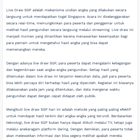
Live Draw SGP adalah mekanisme undian angka yang dilakukan secara
langsung untuk mendapatkan togel Singapore. Acara ini diselenggarakan
secara real-time, memungkinkan para peserta dan penggemar untuk
melihat hasil pengundian secara langsung melalui streaming. Live draw ini
menjadi momen yang dinantikan karena menawarkan kesempatan bagi
para pemain untuk mengetahui hasil angka yang bisa dapat
memenangkan mereka.
Dengan adanya live draw SGP, para peserta dapat mengalami ketegangan
dan kegembiraan saat angka-angka pengundian. Setiap hasil yang
ditemukan dalam live draw ini terjamin keenuhan data, jadi para peserta
bisa lebih percaya diri terhadap hasil yang diperoleh. Kegiatan ini biasanya
dilaksanakan pada jam yang ditentukan, dan data mengenai waktu
pengundian dapat dengan cepat didapat oleh publik.
Mengikuti live draw SGP hari ini adalah metode yang paling paling efektif
untuk mendapat hasil terkini dari angka-angka yang terundi. Berdasarkan
teknologi, live draw SGP bukan hanya dapat diikuti melalui TV, tetapi juga
melalui anekaragam platform daring. Dengan demikian, para peserta tidak
akan melewatkan informasi dan bisa segera melihat apakah mereka