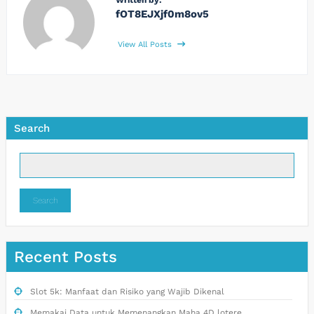
fOT8EJXjf0m8ov5
View All Posts
Search
Search
Recent Posts
Slot 5k: Manfaat dan Risiko yang Wajib Dikenal
Memakai Data untuk Memenangkan Maha 4D lotere