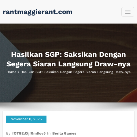
Skip
rantmaggierant.com
to
content
Hasilkan SGP: Saksikan Dengan
Segera Siaran Langsung Draw-nya
Home
»
Hasilkan SGP: Saksikan Dengan Segera Siaran Langsung Draw-nya
November 8, 2025
By
fOT8EJXjf0m8ov5
In
Berita Games