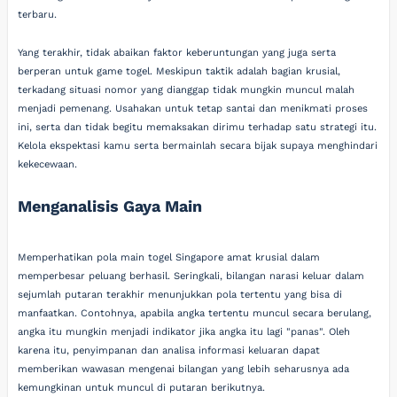
terbaru.
Yang terakhir, tidak abaikan faktor keberuntungan yang juga serta
berperan untuk game togel. Meskipun taktik adalah bagian krusial,
terkadang situasi nomor yang dianggap tidak mungkin muncul malah
menjadi pemenang. Usahakan untuk tetap santai dan menikmati proses
ini, serta dan tidak begitu memaksakan dirimu terhadap satu strategi itu.
Kelola ekspektasi kamu serta bermainlah secara bijak supaya menghindari
kekecewaan.
Menganalisis Gaya Main
Memperhatikan pola main togel Singapore amat krusial dalam
memperbesar peluang berhasil. Seringkali, bilangan narasi keluar dalam
sejumlah putaran terakhir menunjukkan pola tertentu yang bisa di
manfaatkan. Contohnya, apabila angka tertentu muncul secara berulang,
angka itu mungkin menjadi indikator jika angka itu lagi "panas". Oleh
karena itu, penyimpanan dan analisa informasi keluaran dapat
memberikan wawasan mengenai bilangan yang lebih seharusnya ada
kemungkinan untuk muncul di putaran berikutnya.