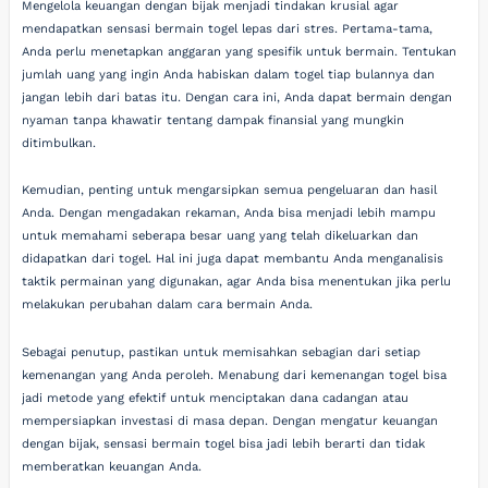
Mengelola keuangan dengan bijak menjadi tindakan krusial agar
mendapatkan sensasi bermain togel lepas dari stres. Pertama-tama,
Anda perlu menetapkan anggaran yang spesifik untuk bermain. Tentukan
jumlah uang yang ingin Anda habiskan dalam togel tiap bulannya dan
jangan lebih dari batas itu. Dengan cara ini, Anda dapat bermain dengan
nyaman tanpa khawatir tentang dampak finansial yang mungkin
ditimbulkan.
Kemudian, penting untuk mengarsipkan semua pengeluaran dan hasil
Anda. Dengan mengadakan rekaman, Anda bisa menjadi lebih mampu
untuk memahami seberapa besar uang yang telah dikeluarkan dan
didapatkan dari togel. Hal ini juga dapat membantu Anda menganalisis
taktik permainan yang digunakan, agar Anda bisa menentukan jika perlu
melakukan perubahan dalam cara bermain Anda.
Sebagai penutup, pastikan untuk memisahkan sebagian dari setiap
kemenangan yang Anda peroleh. Menabung dari kemenangan togel bisa
jadi metode yang efektif untuk menciptakan dana cadangan atau
mempersiapkan investasi di masa depan. Dengan mengatur keuangan
dengan bijak, sensasi bermain togel bisa jadi lebih berarti dan tidak
memberatkan keuangan Anda.