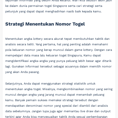
sejumlah informasi yang belum Anda ketahui. Mari kita telusuri lebih jauh
ke dalam dunia permainan togel Singapore serta cari strategi serta
petunjuk yang dapat dapat menghadirkan nasib baik kepada kamu.
Strategi Menentukan Nomor Togel
Menentukan angka lottery secara akurat tepat membutuhkan taktik dan
analisis secara teliti. Yang pertama, hal yang penting adalah memahami
pola keluaran nomor yang kerap muncul dalam game lottery. Dengan cara
mempelajari data masa lalu keluaran togel Singapura, Kamu dapat
mengidentifikasi angka-angka yang punya peluang lebih besar agar ditarik
lagi. Gunakan informasi tersebut sebagai acuannya dalam memilih nomor
yang akan Anda pasang.
Selanjutnya, Anda dapat menggunakan strategi statistik untuk
menentukan angka togel. Misalnya, mengkombinasikan nomor yang sering
muncul dengan angka yang jarang muncul dapat menambah peluang
kamu. Banyak pemain sukses memakai strategi tersebut dengan
mendapatkan denominasi nomor yang spesial dari diambil dari analisis
data sebelumnya. Jangan lupa juga agar memantau live draw dan output
terkini agar Anda bisa menyesuaikan taktik Anda sesuai perkembangan