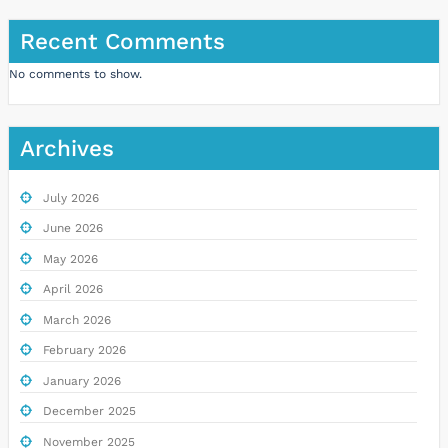
Recent Comments
No comments to show.
Archives
July 2026
June 2026
May 2026
April 2026
March 2026
February 2026
January 2026
December 2025
November 2025