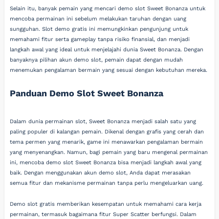
Selain itu, banyak pemain yang mencari demo slot Sweet Bonanza untuk
mencoba permainan ini sebelum melakukan taruhan dengan uang
sungguhan. Slot demo gratis ini memungkinkan pengunjung untuk
memahami fitur serta gameplay tanpa risiko finansial, dan menjadi
langkah awal yang ideal untuk menjelajahi dunia Sweet Bonanza. Dengan
banyaknya pilihan akun demo slot, pemain dapat dengan mudah
menemukan pengalaman bermain yang sesuai dengan kebutuhan mereka.
Panduan Demo Slot Sweet Bonanza
Dalam dunia permainan slot, Sweet Bonanza menjadi salah satu yang
paling populer di kalangan pemain. Dikenal dengan grafis yang cerah dan
tema permen yang menarik, game ini menawarkan pengalaman bermain
yang menyenangkan. Namun, bagi pemain yang baru mengenal permainan
ini, mencoba demo slot Sweet Bonanza bisa menjadi langkah awal yang
baik. Dengan menggunakan akun demo slot, Anda dapat merasakan
semua fitur dan mekanisme permainan tanpa perlu mengeluarkan uang.
Demo slot gratis memberikan kesempatan untuk memahami cara kerja
permainan, termasuk bagaimana fitur Super Scatter berfungsi. Dalam