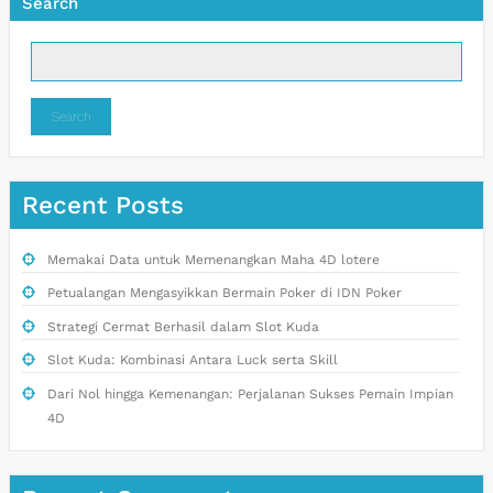
Search
Search
Recent Posts
Memakai Data untuk Memenangkan Maha 4D lotere
Petualangan Mengasyikkan Bermain Poker di IDN Poker
Strategi Cermat Berhasil dalam Slot Kuda
Slot Kuda: Kombinasi Antara Luck serta Skill
Dari Nol hingga Kemenangan: Perjalanan Sukses Pemain Impian
4D