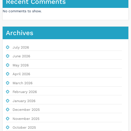
Recent Comments
No comments to show.
Archives
July 2026
June 2026
May 2026
April 2026
March 2026
February 2026
January 2026
December 2025
November 2025
October 2025