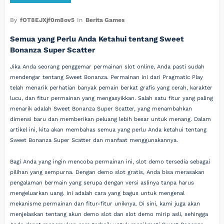
By
fOT8EJXjf0m8ov5
In
Berita Games
Semua yang Perlu Anda Ketahui tentang Sweet
Bonanza Super Scatter
Jika Anda seorang penggemar permainan slot online, Anda pasti sudah
mendengar tentang Sweet Bonanza. Permainan ini dari Pragmatic Play
telah menarik perhatian banyak pemain berkat grafis yang cerah, karakter
lucu, dan fitur permainan yang mengasyikkan. Salah satu fitur yang paling
menarik adalah Sweet Bonanza Super Scatter, yang menambahkan
dimensi baru dan memberikan peluang lebih besar untuk menang. Dalam
artikel ini, kita akan membahas semua yang perlu Anda ketahui tentang
Sweet Bonanza Super Scatter dan manfaat menggunakannya.
Bagi Anda yang ingin mencoba permainan ini, slot demo tersedia sebagai
pilihan yang sempurna. Dengan demo slot gratis, Anda bisa merasakan
pengalaman bermain yang serupa dengan versi aslinya tanpa harus
mengeluarkan uang. Ini adalah cara yang bagus untuk mengenal
mekanisme permainan dan fitur-fitur uniknya. Di sini, kami juga akan
menjelaskan tentang akun demo slot dan slot demo mirip asli, sehingga