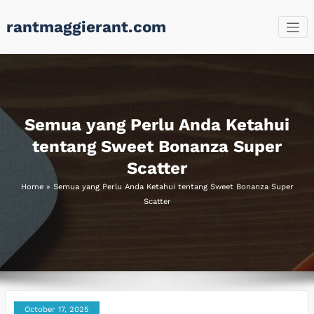
Skip
rantmaggierant.com
to
content
Semua yang Perlu Anda Ketahui
tentang Sweet Bonanza Super
Scatter
Home
»
Semua yang Perlu Anda Ketahui tentang Sweet Bonanza Super
Scatter
October 17, 2025