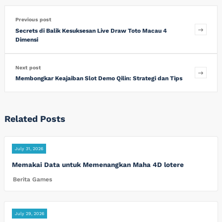
Previous post
Secrets di Balik Kesuksesan Live Draw Toto Macau 4
Dimensi
Next post
Membongkar Keajaiban Slot Demo Qilin: Strategi dan Tips
Related Posts
July 31, 2026
Memakai Data untuk Memenangkan Maha 4D lotere
Berita Games
July 29, 2026