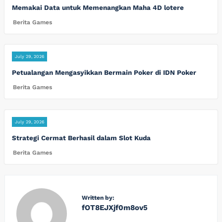
Memakai Data untuk Memenangkan Maha 4D lotere
Berita Games
July 29, 2026
Petualangan Mengasyikkan Bermain Poker di IDN Poker
Berita Games
July 29, 2026
Strategi Cermat Berhasil dalam Slot Kuda
Berita Games
Written by:
fOT8EJXjf0m8ov5