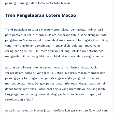
peluang menang dalam lotto serta toto Macau.
Tren Pengeluaran Lotere Macao
Trend pengeluaran lotere Macau menunjukkan peningkatan minat dari
para pemain di seluruh dunia. Dalam beberapa tahun kebelakangan, data
pengeluaran Macau semakin mudah diambil melalui berbagai situs online,
yang memungkinkan pemain agar menganalisis pola dan angka yang
sering sering muncul. Ini memberikan peluang untuk para petaruh agar
mengambil pilihan yang lebih lebih bijak atas dasar data yang tersedia.
Satu aspek dimensi menyebabkan ketertarikan lotere Macao adalah
variasi dalam nombor yang ditarik. Setiap live draw Macao memberikan
peluang yang baru agar mengamati angka-angka yang belum belum
muncul sebelumnya. Dengan pemantauan informasi Macau, para pemain
dapat mengidentifikasi kombinasi angka yang mempunyai peluang lebih
tinggi agar keluar, yang mana strategi pertaruhan tersebut dapat jadi
terfokus dan efektif.
Sebaliknya, keluaran Macau juga merefleksikan gerakan dan fluktuasi yang