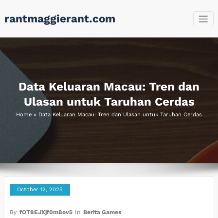
Skip
rantmaggierant.com
to
content
Data Keluaran Macau: Tren dan
Ulasan untuk Taruhan Cerdas
Home
»
Data Keluaran Macau: Tren dan Ulasan untuk Taruhan Cerdas
October 12, 2025
By
fOT8EJXjf0m8ov5
In
Berita Games