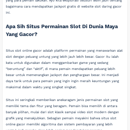
yang para pemain lakukan. Ayo kita eksplorasi telusuri lebih jauh tentang
bagaimana cara mendapatkan jackpot gratis di website slot daring gacor
ini.
Apa Sih Situs Permainan Slot Di Dunia Maya
Yang Gacor?
Situs slot online gacor adalah platform permainan yang menawarkan alat
slot dengan peluang untung yang lebih jauh lebih besar. Gacor itu ialah
kata untuk digunakan dalam menggambarkan game yang sedang
“beruntung” dan “aktif”, di mana pemain mendapatkan peluang lebih
besar untuk memenangkan jackpot dan penghargaan besar. Ini menjadi
daya tarik untuk para pemain yang ingin ingin meraih keuntungan yang
maksimal dalam waktu yang singkat singkat.
Situs ini seringkali memberikan anekaragam jenis permainan slot yang
memiliki tema dan fitur yang beragam. Pemain bisa memilih di antara
banyak pilihan, mulai dari slot klasik sampai video slot modern dengan
grafik yang menakjubkan. Sebagian pemain meyakini bahwa situs slot
online gacor memiliki algoritma dan sistem pembayaran yang lebih