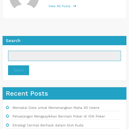
View All Posts
Search
Search
Recent Posts
Memakai Data untuk Memenangkan Maha 4D lotere
Petualangan Mengasyikkan Bermain Poker di IDN Poker
Strategi Cermat Berhasil dalam Slot Kuda