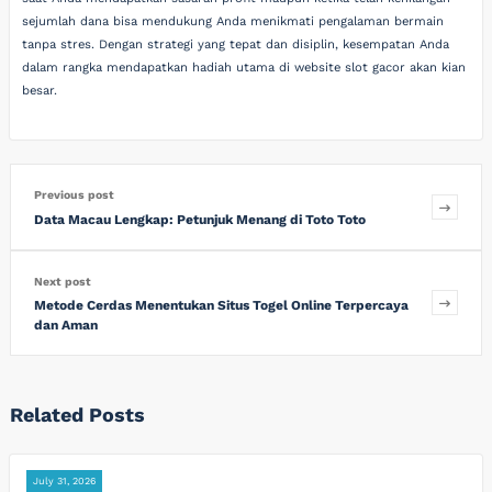
sejumlah dana bisa mendukung Anda menikmati pengalaman bermain
tanpa stres. Dengan strategi yang tepat dan disiplin, kesempatan Anda
dalam rangka mendapatkan hadiah utama di website slot gacor akan kian
besar.
Previous post
Data Macau Lengkap: Petunjuk Menang di Toto Toto
Next post
Metode Cerdas Menentukan Situs Togel Online Terpercaya
dan Aman
Related Posts
July 31, 2026