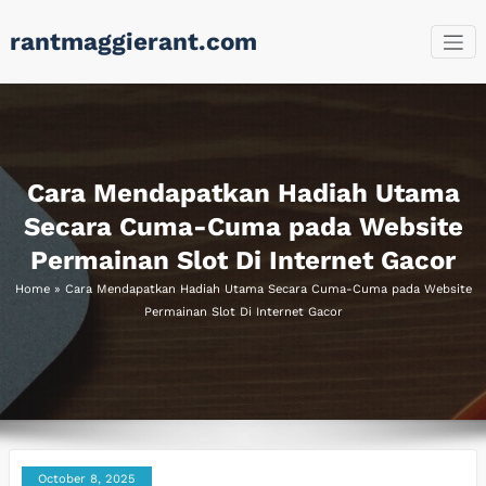
Skip
rantmaggierant.com
to
content
Cara Mendapatkan Hadiah Utama
Secara Cuma-Cuma pada Website
Permainan Slot Di Internet Gacor
Home
»
Cara Mendapatkan Hadiah Utama Secara Cuma-Cuma pada Website
Permainan Slot Di Internet Gacor
October 8, 2025