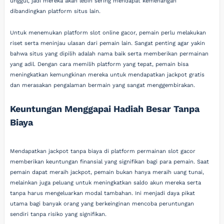
unggul, jadi mereka akan lebih sering mendapat kemenangan
dibandingkan platform situs lain.
Untuk menemukan platform slot online gacor, pemain perlu melakukan
riset serta meninjau ulasan dari pemain lain. Sangat penting agar yakin
bahwa situs yang dipilih adalah nama baik serta memberikan permainan
yang adil. Dengan cara memilih platform yang tepat, pemain bisa
meningkatkan kemungkinan mereka untuk mendapatkan jackpot gratis
dan merasakan pengalaman bermain yang sangat menggembirakan.
Keuntungan Menggapai Hadiah Besar Tanpa
Biaya
Mendapatkan jackpot tanpa biaya di platform permainan slot gacor
memberikan keuntungan finansial yang signifikan bagi para pemain. Saat
pemain dapat meraih jackpot, pemain bukan hanya meraih uang tunai,
melainkan juga peluang untuk meningkatkan saldo akun mereka serta
tanpa harus mengeluarkan modal tambahan. Ini menjadi daya pikat
utama bagi banyak orang yang berkeinginan mencoba peruntungan
sendiri tanpa risiko yang signifikan.