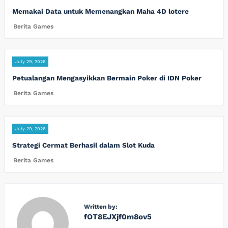
Memakai Data untuk Memenangkan Maha 4D lotere
Berita Games
July 29, 2026
Petualangan Mengasyikkan Bermain Poker di IDN Poker
Berita Games
July 29, 2026
Strategi Cermat Berhasil dalam Slot Kuda
Berita Games
Written by:
fOT8EJXjf0m8ov5