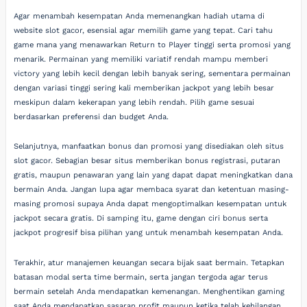
Agar menambah kesempatan Anda memenangkan hadiah utama di
website slot gacor, esensial agar memilih game yang tepat. Cari tahu
game mana yang menawarkan Return to Player tinggi serta promosi yang
menarik. Permainan yang memiliki variatif rendah mampu memberi
victory yang lebih kecil dengan lebih banyak sering, sementara permainan
dengan variasi tinggi sering kali memberikan jackpot yang lebih besar
meskipun dalam kekerapan yang lebih rendah. Pilih game sesuai
berdasarkan preferensi dan budget Anda.
Selanjutnya, manfaatkan bonus dan promosi yang disediakan oleh situs
slot gacor. Sebagian besar situs memberikan bonus registrasi, putaran
gratis, maupun penawaran yang lain yang dapat dapat meningkatkan dana
bermain Anda. Jangan lupa agar membaca syarat dan ketentuan masing-
masing promosi supaya Anda dapat mengoptimalkan kesempatan untuk
jackpot secara gratis. Di samping itu, game dengan ciri bonus serta
jackpot progresif bisa pilihan yang untuk menambah kesempatan Anda.
Terakhir, atur manajemen keuangan secara bijak saat bermain. Tetapkan
batasan modal serta time bermain, serta jangan tergoda agar terus
bermain setelah Anda mendapatkan kemenangan. Menghentikan gaming
saat Anda mendapatkan sasaran profit maupun ketika telah kehilangan