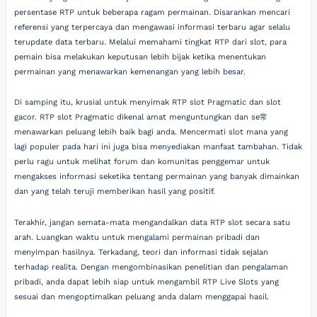
persentase RTP untuk beberapa ragam permainan. Disarankan mencari
referensi yang terpercaya dan mengawasi informasi terbaru agar selalu
terupdate data terbaru. Melalui memahami tingkat RTP dari slot, para
pemain bisa melakukan keputusan lebih bijak ketika menentukan
permainan yang menawarkan kemenangan yang lebih besar.
Di samping itu, krusial untuk menyimak RTP slot Pragmatic dan slot
gacor. RTP slot Pragmatic dikenal amat menguntungkan dan se常
menawarkan peluang lebih baik bagi anda. Mencermati slot mana yang
lagi populer pada hari ini juga bisa menyediakan manfaat tambahan. Tidak
perlu ragu untuk melihat forum dan komunitas penggemar untuk
mengakses informasi seketika tentang permainan yang banyak dimainkan
dan yang telah teruji memberikan hasil yang positif.
Terakhir, jangan semata-mata mengandalkan data RTP slot secara satu
arah. Luangkan waktu untuk mengalami permainan pribadi dan
menyimpan hasilnya. Terkadang, teori dan informasi tidak sejalan
terhadap realita. Dengan mengombinasikan penelitian dan pengalaman
pribadi, anda dapat lebih siap untuk mengambil RTP Live Slots yang
sesuai dan mengoptimalkan peluang anda dalam menggapai hasil.