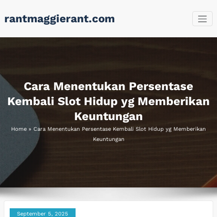
Skip
rantmaggierant.com
to
content
Cara Menentukan Persentase
Kembali Slot Hidup yg Memberikan
Keuntungan
Home
»
Cara Menentukan Persentase Kembali Slot Hidup yg Memberikan
Keuntungan
September 5, 2025