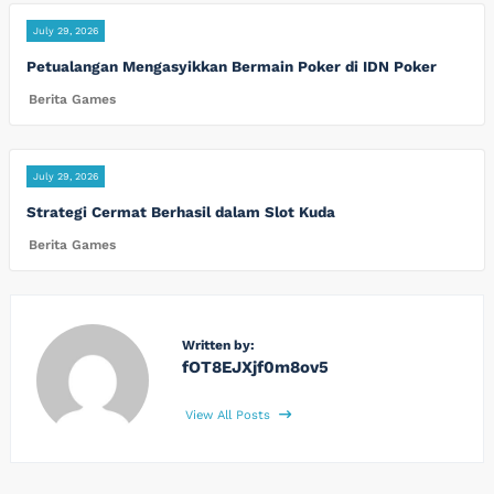
July 29, 2026
Petualangan Mengasyikkan Bermain Poker di IDN Poker
Berita Games
July 29, 2026
Strategi Cermat Berhasil dalam Slot Kuda
Berita Games
Written by:
fOT8EJXjf0m8ov5
View All Posts