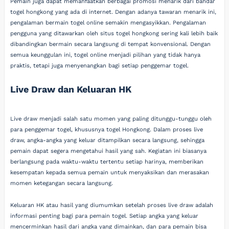
Pemain juga dapat memanfaatkan berbagai promosi menarik dari bandar
togel hongkong yang ada di internet. Dengan adanya tawaran menarik ini,
pengalaman bermain togel online semakin mengasyikkan. Pengalaman
pengguna yang ditawarkan oleh situs togel hongkong sering kali lebih baik
dibandingkan bermain secara langsung di tempat konvensional. Dengan
semua keunggulan ini, togel online menjadi pilihan yang tidak hanya
praktis, tetapi juga menyenangkan bagi setiap penggemar togel.
Live Draw dan Keluaran HK
Live draw menjadi salah satu momen yang paling ditunggu-tunggu oleh
para penggemar togel, khususnya togel Hongkong. Dalam proses live
draw, angka-angka yang keluar ditampilkan secara langsung, sehingga
pemain dapat segera mengetahui hasil yang sah. Kegiatan ini biasanya
berlangsung pada waktu-waktu tertentu setiap harinya, memberikan
kesempatan kepada semua pemain untuk menyaksikan dan merasakan
momen ketegangan secara langsung.
Keluaran HK atau hasil yang diumumkan setelah proses live draw adalah
informasi penting bagi para pemain togel. Setiap angka yang keluar
mencerminkan hasil dari angka yang dimainkan, dan para pemain bisa