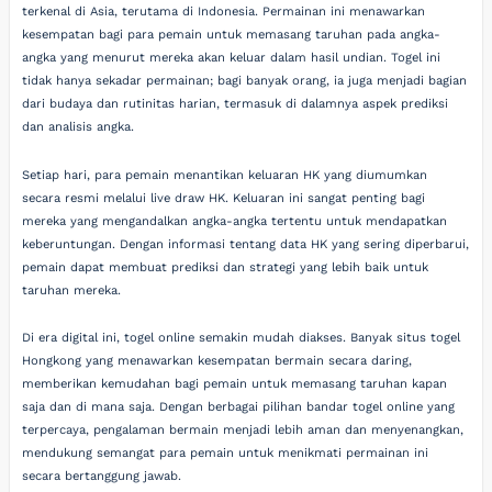
terkenal di Asia, terutama di Indonesia. Permainan ini menawarkan
kesempatan bagi para pemain untuk memasang taruhan pada angka-
angka yang menurut mereka akan keluar dalam hasil undian. Togel ini
tidak hanya sekadar permainan; bagi banyak orang, ia juga menjadi bagian
dari budaya dan rutinitas harian, termasuk di dalamnya aspek prediksi
dan analisis angka.
Setiap hari, para pemain menantikan keluaran HK yang diumumkan
secara resmi melalui live draw HK. Keluaran ini sangat penting bagi
mereka yang mengandalkan angka-angka tertentu untuk mendapatkan
keberuntungan. Dengan informasi tentang data HK yang sering diperbarui,
pemain dapat membuat prediksi dan strategi yang lebih baik untuk
taruhan mereka.
Di era digital ini, togel online semakin mudah diakses. Banyak situs togel
Hongkong yang menawarkan kesempatan bermain secara daring,
memberikan kemudahan bagi pemain untuk memasang taruhan kapan
saja dan di mana saja. Dengan berbagai pilihan bandar togel online yang
terpercaya, pengalaman bermain menjadi lebih aman dan menyenangkan,
mendukung semangat para pemain untuk menikmati permainan ini
secara bertanggung jawab.