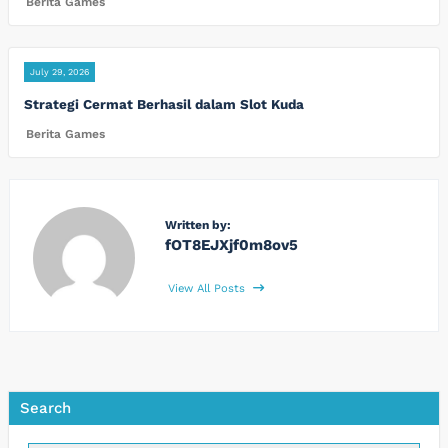
Berita Games
July 29, 2026
Strategi Cermat Berhasil dalam Slot Kuda
Berita Games
Written by:
fOT8EJXjf0m8ov5
View All Posts
Search