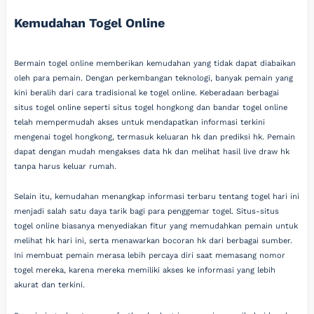
Kemudahan Togel Online
Bermain togel online memberikan kemudahan yang tidak dapat diabaikan
oleh para pemain. Dengan perkembangan teknologi, banyak pemain yang
kini beralih dari cara tradisional ke togel online. Keberadaan berbagai
situs togel online seperti situs togel hongkong dan bandar togel online
telah mempermudah akses untuk mendapatkan informasi terkini
mengenai togel hongkong, termasuk keluaran hk dan prediksi hk. Pemain
dapat dengan mudah mengakses data hk dan melihat hasil live draw hk
tanpa harus keluar rumah.
Selain itu, kemudahan menangkap informasi terbaru tentang togel hari ini
menjadi salah satu daya tarik bagi para penggemar togel. Situs-situs
togel online biasanya menyediakan fitur yang memudahkan pemain untuk
melihat hk hari ini, serta menawarkan bocoran hk dari berbagai sumber.
Ini membuat pemain merasa lebih percaya diri saat memasang nomor
togel mereka, karena mereka memiliki akses ke informasi yang lebih
akurat dan terkini.