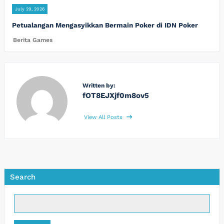
July 29, 2026
Petualangan Mengasyikkan Bermain Poker di IDN Poker
Berita Games
Written by:
fOT8EJXjf0m8ov5
View All Posts
Search