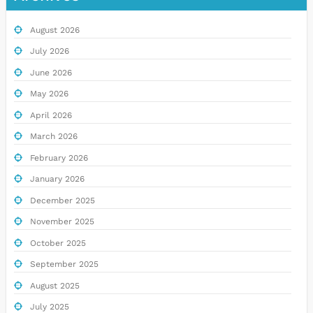
August 2026
July 2026
June 2026
May 2026
April 2026
March 2026
February 2026
January 2026
December 2025
November 2025
October 2025
September 2025
August 2025
July 2025