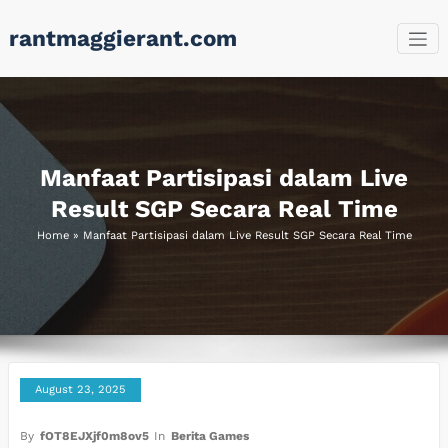
Skip
rantmaggierant.com
to
content
Manfaat Partisipasi dalam Live
Result SGP Secara Real Time
Home
»
Manfaat Partisipasi dalam Live Result SGP Secara Real Time
August 23, 2025
By
fOT8EJXjf0m8ov5
In
Berita Games