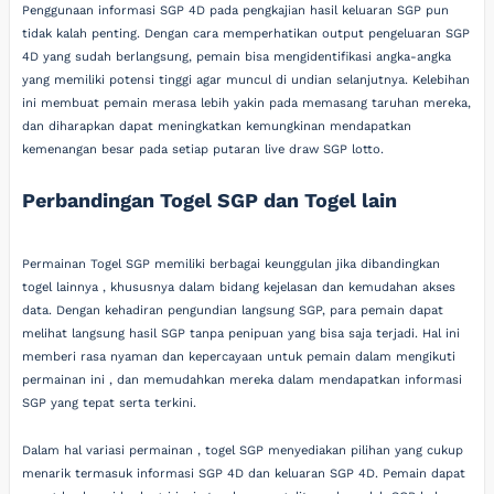
Penggunaan informasi SGP 4D pada pengkajian hasil keluaran SGP pun
tidak kalah penting. Dengan cara memperhatikan output pengeluaran SGP
4D yang sudah berlangsung, pemain bisa mengidentifikasi angka-angka
yang memiliki potensi tinggi agar muncul di undian selanjutnya. Kelebihan
ini membuat pemain merasa lebih yakin pada memasang taruhan mereka,
dan diharapkan dapat meningkatkan kemungkinan mendapatkan
kemenangan besar pada setiap putaran live draw SGP lotto.
Perbandingan Togel SGP dan Togel lain
Permainan Togel SGP memiliki berbagai keunggulan jika dibandingkan
togel lainnya , khususnya dalam bidang kejelasan dan kemudahan akses
data. Dengan kehadiran pengundian langsung SGP, para pemain dapat
melihat langsung hasil SGP tanpa penipuan yang bisa saja terjadi. Hal ini
memberi rasa nyaman dan kepercayaan untuk pemain dalam mengikuti
permainan ini , dan memudahkan mereka dalam mendapatkan informasi
SGP yang tepat serta terkini.
Dalam hal variasi permainan , togel SGP menyediakan pilihan yang cukup
menarik termasuk informasi SGP 4D dan keluaran SGP 4D. Pemain dapat