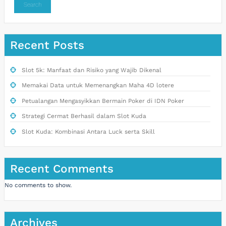
Search
Recent Posts
Slot 5k: Manfaat dan Risiko yang Wajib Dikenal
Memakai Data untuk Memenangkan Maha 4D lotere
Petualangan Mengasyikkan Bermain Poker di IDN Poker
Strategi Cermat Berhasil dalam Slot Kuda
Slot Kuda: Kombinasi Antara Luck serta Skill
Recent Comments
No comments to show.
Archives