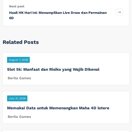
Next post
Hasil HK Hari Ini: Menampilkan Live Draw dan Permainan
6D
Related Posts
August 7, 2026
Slot 5k: Manfaat dan Risiko yang Wajib Dikenal
Berita Games
July 31, 2026
Memakai Data untuk Memenangkan Maha 4D lotere
Berita Games