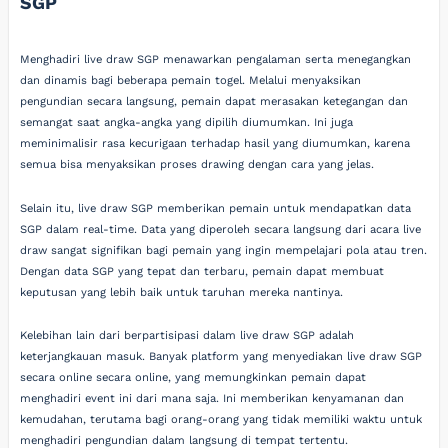
SGP
Menghadiri live draw SGP menawarkan pengalaman serta menegangkan
dan dinamis bagi beberapa pemain togel. Melalui menyaksikan
pengundian secara langsung, pemain dapat merasakan ketegangan dan
semangat saat angka-angka yang dipilih diumumkan. Ini juga
meminimalisir rasa kecurigaan terhadap hasil yang diumumkan, karena
semua bisa menyaksikan proses drawing dengan cara yang jelas.
Selain itu, live draw SGP memberikan pemain untuk mendapatkan data
SGP dalam real-time. Data yang diperoleh secara langsung dari acara live
draw sangat signifikan bagi pemain yang ingin mempelajari pola atau tren.
Dengan data SGP yang tepat dan terbaru, pemain dapat membuat
keputusan yang lebih baik untuk taruhan mereka nantinya.
Kelebihan lain dari berpartisipasi dalam live draw SGP adalah
keterjangkauan masuk. Banyak platform yang menyediakan live draw SGP
secara online secara online, yang memungkinkan pemain dapat
menghadiri event ini dari mana saja. Ini memberikan kenyamanan dan
kemudahan, terutama bagi orang-orang yang tidak memiliki waktu untuk
menghadiri pengundian dalam langsung di tempat tertentu.