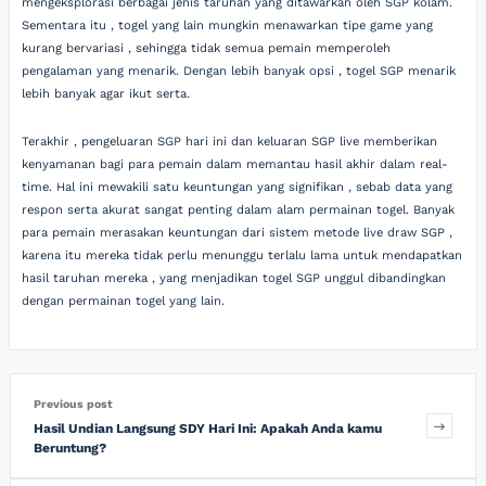
mengeksplorasi berbagai jenis taruhan yang ditawarkan oleh SGP kolam.
Sementara itu , togel yang lain mungkin menawarkan tipe game yang
kurang bervariasi , sehingga tidak semua pemain memperoleh
pengalaman yang menarik. Dengan lebih banyak opsi , togel SGP menarik
lebih banyak agar ikut serta.
Terakhir , pengeluaran SGP hari ini dan keluaran SGP live memberikan
kenyamanan bagi para pemain dalam memantau hasil akhir dalam real-
time. Hal ini mewakili satu keuntungan yang signifikan , sebab data yang
respon serta akurat sangat penting dalam alam permainan togel. Banyak
para pemain merasakan keuntungan dari sistem metode live draw SGP ,
karena itu mereka tidak perlu menunggu terlalu lama untuk mendapatkan
hasil taruhan mereka , yang menjadikan togel SGP unggul dibandingkan
dengan permainan togel yang lain.
Previous post
Hasil Undian Langsung SDY Hari Ini: Apakah Anda kamu
Beruntung?