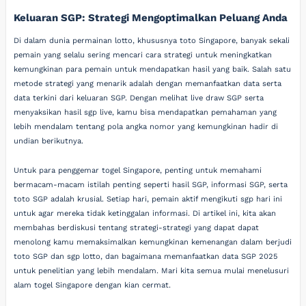
Keluaran SGP: Strategi Mengoptimalkan Peluang Anda
Di dalam dunia permainan lotto, khususnya toto Singapore, banyak sekali
pemain yang selalu sering mencari cara strategi untuk meningkatkan
kemungkinan para pemain untuk mendapatkan hasil yang baik. Salah satu
metode strategi yang menarik adalah dengan memanfaatkan data serta
data terkini dari keluaran SGP. Dengan melihat live draw SGP serta
menyaksikan hasil sgp live, kamu bisa mendapatkan pemahaman yang
lebih mendalam tentang pola angka nomor yang kemungkinan hadir di
undian berikutnya.
Untuk para penggemar togel Singapore, penting untuk memahami
bermacam-macam istilah penting seperti hasil SGP, informasi SGP, serta
toto SGP adalah krusial. Setiap hari, pemain aktif mengikuti sgp hari ini
untuk agar mereka tidak ketinggalan informasi. Di artikel ini, kita akan
membahas berdiskusi tentang strategi-strategi yang dapat dapat
menolong kamu memaksimalkan kemungkinan kemenangan dalam berjudi
toto SGP dan sgp lotto, dan bagaimana memanfaatkan data SGP 2025
untuk penelitian yang lebih mendalam. Mari kita semua mulai menelusuri
alam togel Singapore dengan kian cermat.