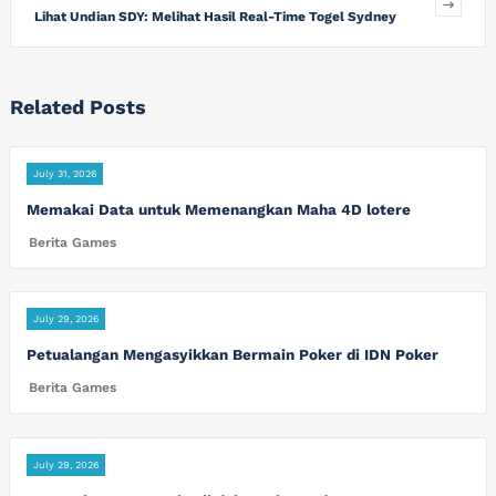
Lihat Undian SDY: Melihat Hasil Real-Time Togel Sydney
Related Posts
July 31, 2026
Memakai Data untuk Memenangkan Maha 4D lotere
Berita Games
July 29, 2026
Petualangan Mengasyikkan Bermain Poker di IDN Poker
Berita Games
July 29, 2026