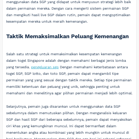
menggunakan data SGP yang didapat untuk menyusun strategi lebih baik
dalam permainan mereka. Dengan cara mengerti sistem permainan SGP
dan mengikuti hasil live SGP dalam rutin, pemain dapat mengoptimalkan
kesempatan mereka untuk meraih kemenangan.
Taktik Memaksimalkan Peluang Kemenangan
Salah satu strategi untuk memaksimalkan kesempatan kemenangan
dalam togel Singapore adalah dengan memahami berbagai jenis lomba
yang tersedia.
pengeluaran sgp
Dengan memahami keterbatasan antara
togel SGP, SGP lotto, dan toto SGP, pemain dapat mengambil tipe
permainan yang yang sesuai dengan taktik mereka. Setiap tipe permainan
memiliki ketentuan dan peluang yang unik, sehingga penting untuk
memahami dan menelitinya agar pilihan permainan menjadi lebih optimal.
Selanjutnya, pemain juga disarankan untuk menggunakan data SGP
sebelumnya dalam memutuskan pilihan. Dengan menganalisis keluaran
SGP dan hasil SGP dari beberapa sebelumnya, pemain dapat menyaksikan
ciri khas yang kemungkinan muncul. Ini dapat bermanfaat dalam
menentukan angka atau kombinasi yang lebih mungkin untuk muncul di