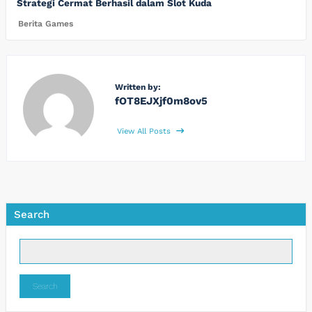
Strategi Cermat Berhasil dalam Slot Kuda
Berita Games
Written by:
fOT8EJXjf0m8ov5
View All Posts
Search
Search