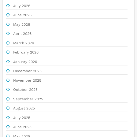
July 2026
June 2026
May 2026
April 2026
March 2026
February 2026
January 2026
December 2025
November 2025
October 2025
September 2025
August 2025
July 2025
June 2025
May 2025