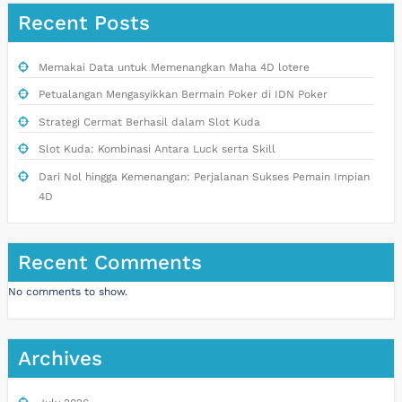
Recent Posts
Memakai Data untuk Memenangkan Maha 4D lotere
Petualangan Mengasyikkan Bermain Poker di IDN Poker
Strategi Cermat Berhasil dalam Slot Kuda
Slot Kuda: Kombinasi Antara Luck serta Skill
Dari Nol hingga Kemenangan: Perjalanan Sukses Pemain Impian
4D
Recent Comments
No comments to show.
Archives