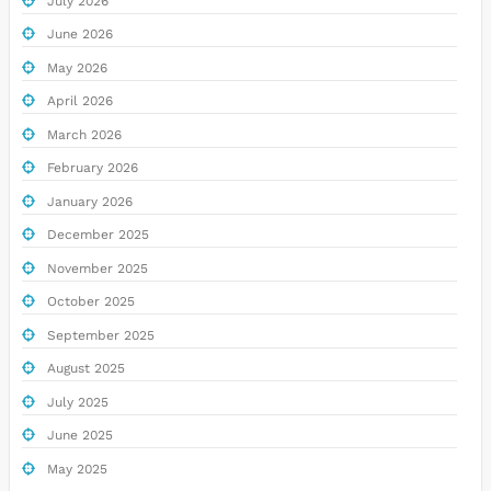
July 2026
June 2026
May 2026
April 2026
March 2026
February 2026
January 2026
December 2025
November 2025
October 2025
September 2025
August 2025
July 2025
June 2025
May 2025