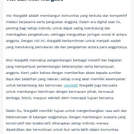
Visi Warga88 adalah membangun komunitas yang terbuka dan kompetitif
melalui kerjasama serta penguatan anggota. Dalam era digital saat ini,
penting bagi setiap individu untuk dapat saling mendukung dan
membagikan pengetahuan, sehingga menguatkan jaringan sosial di antara
anggota. Dengan visi ini, Warga88 berkomitmen untuk menjadi wadah
yang mendukung pertukaran ide dan pengalaman antara para anggotanya.
Misi Warga88 mencakup pengembangan berbagai inisiatif dan kegiatan
yang memperkuat perkembangan keterampilan serta kemampuan
anggota. Kami yakin bahwa dengan memberikan akses kepada sumber
daya dan pelatihan yang relevan, setiap orang akan memiliki kesempatan
untuk berkembang dan berinovasi.
warga88
Warga88 juga berusaha
untuk membangun kemitraan dengan bermacam pihak, termasuk
lembaga, bisnis, maupun sekolah demi mencapai tujuan bersama.
Selain itu, Warga88 memiliki tujuan untuk mengembangkan rasa seni dan
kebersamaan di kalangan anggotanya. Dengan membangun suasana yang
konstruktif dan kolaboratif, diharapkan setiap individu merasa
dipedulikan dan termotivasi untuk ikut serta lebih dalam komunitas.