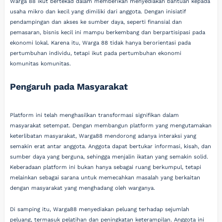
Warga 88 ikut bertekad dalam memberikan menyediakan bantuan kepada
usaha mikro dan kecil yang dimiliki dari anggota. Dengan inisiatif
pendampingan dan akses ke sumber daya, seperti finansial dan
pemasaran, bisnis kecil ini mampu berkembang dan berpartisipasi pada
ekonomi lokal. Karena itu, Warga 88 tidak hanya berorientasi pada
pertumbuhan individu, tetapi ikut pada pertumbuhan ekonomi
komunitas komunitas.
Pengaruh pada Masyarakat
Platform ini telah menghasilkan transformasi signifikan dalam
masyarakat setempat. Dengan membangun platform yang mengutamakan
keterlibatan masyarakat, Warga88 mendorong adanya interaksi yang
semakin erat antar anggota. Anggota dapat bertukar informasi, kisah, dan
sumber daya yang berguna, sehingga menjalin ikatan yang semakin solid.
Keberadaan platform ini bukan hanya sebagai ruang berkumpul, tetapi
melainkan sebagai sarana untuk memecahkan masalah yang berkaitan
dengan masyarakat yang menghadang oleh warganya.
Di samping itu, Warga88 menyediakan peluang terhadap sejumlah
peluang, termasuk pelatihan dan peningkatan keterampilan. Anggota ini