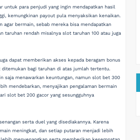
 untuk para penjudi yang ingin mendapatkan hasil
nggi, kemungkinan payout pula menyaksikan kenaikan.
in agar bermain, sebab mereka bisa mendapatkan
an taruhan rendah misalnya slot taruhan 100 atau juga
0 juga dapat memberikan akses kepada beragam bonus
 ditemukan bagi taruhan di atas jumlah tertentu.
in saja menawarkan keuntungan, namun slot bet 300
 lebih mendebarkan, menyajikan pengalaman bermain
ri slot bet 200 gacor yang sesungguhnya
esenangan serta duel yang disediakannya. Karena
ermain meningkat, dan setiap putaran menjadi lebih
n lebih menyenangkan serta memberikan kesempatan