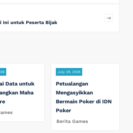
 Ini untuk Peserta Bijak
026
July 29, 2026
i Data untuk
Petualangan
angkan Maha
Mengasyikkan
re
Bermain Poker di IDN
Poker
Games
Berita Games