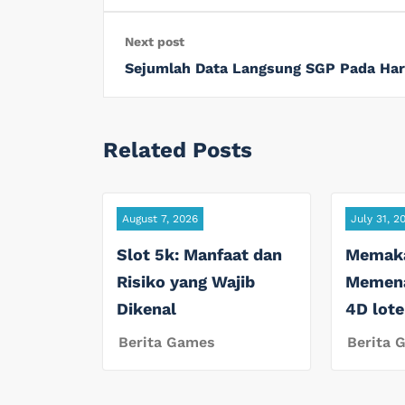
Next post
Sejumlah Data Langsung SGP Pada Hari
Related Posts
August 7, 2026
July 31, 2
Slot 5k: Manfaat dan
Memaka
Risiko yang Wajib
Memen
Dikenal
4D lote
Berita Games
Berita 