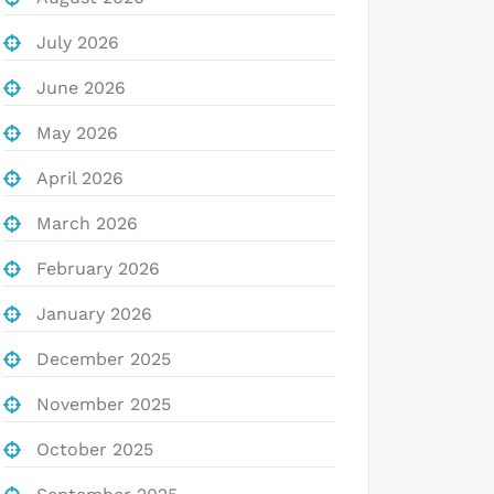
July 2026
June 2026
May 2026
April 2026
March 2026
February 2026
January 2026
December 2025
November 2025
October 2025