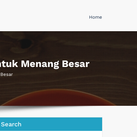
Home
ntuk Menang Besar
 Besar
Search