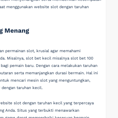
saat menggunakan website slot dengan taruhan
ng Menang
n permainan slot, krusial agar memahami
. Misalnya, slot bet kecil misalnya slot bet 100
 bagi pemain baru. Dengan cara melakukan taruhan
utaran serta memanjangkan durasi bermain. Hal ini
untuk mencari mesin slot yang menguntungkan,
 dengan taruhan kecil.
ebsite slot dengan taruhan kecil yang terpercaya
g Anda. Situs yang terbukti menawarkan
gam game dapat memperbaiki keseruan bermain