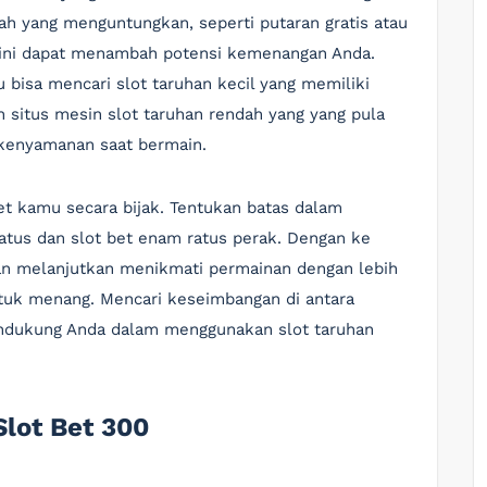
iah yang menguntungkan, seperti putaran gratis atau
r ini dapat menambah potensi kemenangan Anda.
 bisa mencari slot taruhan kecil yang memiliki
situs mesin slot taruhan rendah yang yang pula
kenyamanan saat bermain.
et kamu secara bijak. Tentukan batas dalam
atus dan slot bet enam ratus perak. Dengan ke
an melanjutkan menikmati permainan dengan lebih
ntuk menang. Mencari keseimbangan di antara
ndukung Anda dalam menggunakan slot taruhan
lot Bet 300