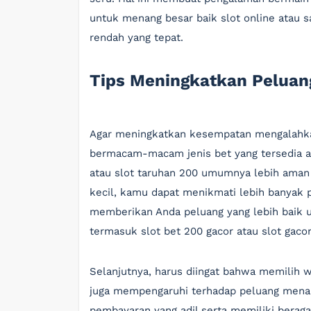
untuk menang besar baik slot online atau 
rendah yang tepat.
Tips Meningkatkan Pelua
Agar meningkatkan kesempatan mengalahka
bermacam-macam jenis bet yang tersedia ada
atau slot taruhan 200 umumnya lebih aman
kecil, kamu dapat menikmati lebih banyak p
memberikan Anda peluang yang lebih baik 
termasuk slot bet 200 gacor atau slot gacor
Selanjutnya, harus diingat bahwa memilih w
juga mempengaruhi terhadap peluang menan
pembayaran yang adil serta memiliki bera