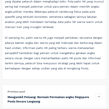
yang dipakai petaruh dalam menghadapi lotto. Pola paito HK yang muncul
sering kali menjadi pedoman untuk para pemain dalam memilih angka-
angka pilihan mereka. Beberapa petaruh cenderung fokus pada pola
spesifik yang terbukti konsisten, sementara sebagian lainnya lakukan
analisis yang lebih mendalam terhadap data paito HK warna-warni untuk
mencari tren yang mungkin terlewat.
Di samping itu, paito warna HK juga menjadi perhatian, terutama dengan
adanya keenan angka dan warna yang kali melonjak dan berkurang dalam
hasil undian. Informasi paito HK paling terbaru warna menawarkan
perspektif tambahan bagi pemain untuk mengetahui gerakan angka
secara visual. Dengan cara memanfaatkan paito HK pools dan informasi
terkini lainnya, petaruh bisa menyusun strategi yang lebih tepat untuk
berhadapan dengan setiap undian yang ada di Hongkong Pools.
Previous post
Mengambil Peluang: Bermain Permainan angka Singapore
Pools Secara Langsung