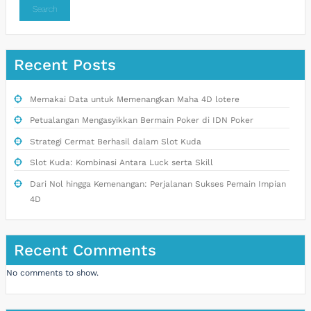
Search
Recent Posts
Memakai Data untuk Memenangkan Maha 4D lotere
Petualangan Mengasyikkan Bermain Poker di IDN Poker
Strategi Cermat Berhasil dalam Slot Kuda
Slot Kuda: Kombinasi Antara Luck serta Skill
Dari Nol hingga Kemenangan: Perjalanan Sukses Pemain Impian
4D
Recent Comments
No comments to show.