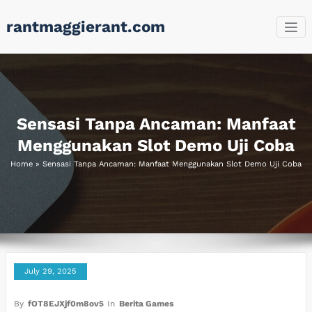
Skip
rantmaggierant.com
to
content
Sensasi Tanpa Ancaman: Manfaat
Menggunakan Slot Demo Uji Coba
Home
»
Sensasi Tanpa Ancaman: Manfaat Menggunakan Slot Demo Uji Coba
July 29, 2025
By
fOT8EJXjf0m8ov5
In
Berita Games