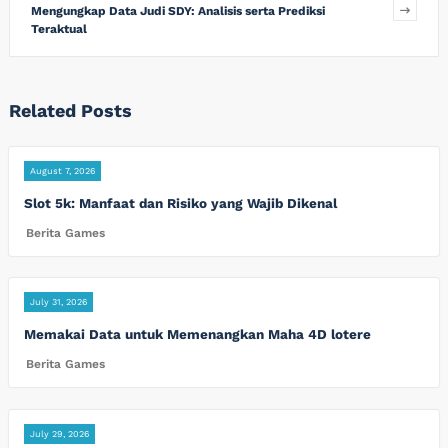
Mengungkap Data Judi SDY: Analisis serta Prediksi
Teraktual
Related Posts
August 7, 2026
Slot 5k: Manfaat dan Risiko yang Wajib Dikenal
Berita Games
July 31, 2026
Memakai Data untuk Memenangkan Maha 4D lotere
Berita Games
July 29, 2026