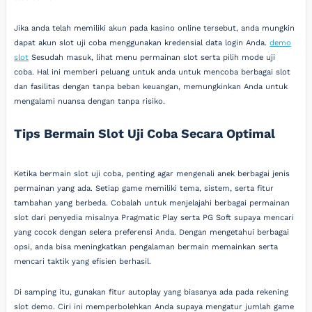
Jika anda telah memiliki akun pada kasino online tersebut, anda mungkin
dapat akun slot uji coba menggunakan kredensial data login Anda.
demo
slot
Sesudah masuk, lihat menu permainan slot serta pilih mode uji
coba. Hal ini memberi peluang untuk anda untuk mencoba berbagai slot
dan fasilitas dengan tanpa beban keuangan, memungkinkan Anda untuk
mengalami nuansa dengan tanpa risiko.
Tips Bermain Slot Uji Coba Secara Optimal
Ketika bermain slot uji coba, penting agar mengenali anek berbagai jenis
permainan yang ada. Setiap game memiliki tema, sistem, serta fitur
tambahan yang berbeda. Cobalah untuk menjelajahi berbagai permainan
slot dari penyedia misalnya Pragmatic Play serta PG Soft supaya mencari
yang cocok dengan selera preferensi Anda. Dengan mengetahui berbagai
opsi, anda bisa meningkatkan pengalaman bermain memainkan serta
mencari taktik yang efisien berhasil.
Di samping itu, gunakan fitur autoplay yang biasanya ada pada rekening
slot demo. Ciri ini memperbolehkan Anda supaya mengatur jumlah game