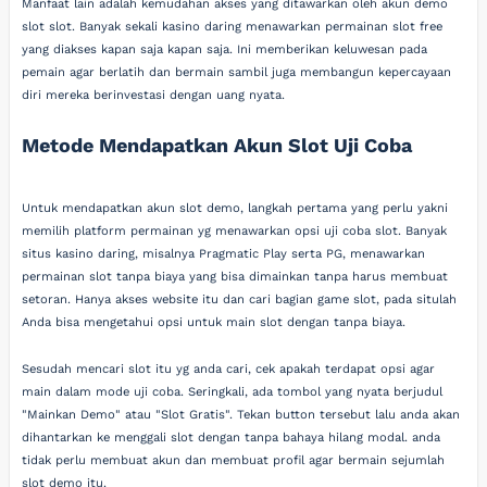
Manfaat lain adalah kemudahan akses yang ditawarkan oleh akun demo
slot slot. Banyak sekali kasino daring menawarkan permainan slot free
yang diakses kapan saja kapan saja. Ini memberikan keluwesan pada
pemain agar berlatih dan bermain sambil juga membangun kepercayaan
diri mereka berinvestasi dengan uang nyata.
Metode Mendapatkan Akun Slot Uji Coba
Untuk mendapatkan akun slot demo, langkah pertama yang perlu yakni
memilih platform permainan yg menawarkan opsi uji coba slot. Banyak
situs kasino daring, misalnya Pragmatic Play serta PG, menawarkan
permainan slot tanpa biaya yang bisa dimainkan tanpa harus membuat
setoran. Hanya akses website itu dan cari bagian game slot, pada situlah
Anda bisa mengetahui opsi untuk main slot dengan tanpa biaya.
Sesudah mencari slot itu yg anda cari, cek apakah terdapat opsi agar
main dalam mode uji coba. Seringkali, ada tombol yang nyata berjudul
"Mainkan Demo" atau "Slot Gratis". Tekan button tersebut lalu anda akan
dihantarkan ke menggali slot dengan tanpa bahaya hilang modal. anda
tidak perlu membuat akun dan membuat profil agar bermain sejumlah
slot demo itu.