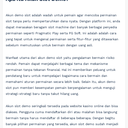
Akun demo slot adalah wadah untuk pemain agar mencoba permainan
slot tanpa perlu mempertaruhkan dana nyata. Dengan platform ini, anda
dapat merasakan beragam slot machine dari banyak berbagai penyedia
permainan seperti Pragmatic Play serta PG Soft. Ini adalah adalah cara
yang tepat untuk mengenal permainan serta fitur-fitur yang ditawarkan
sebelum memutuskan untuk bermain dengan uang asli.
Manfaat utama dari akun demo slot yaitu pengalaman bermain risiko
rendah. Pemain dapat menjelajahi berbagai tema dan mekanisme
permainan tanpa tekanan finansial. Hal ini memberikan peluang untuk
pendatang baru untuk mempelajari bagaimana cara bermain dan
memahami aturan permainan secara lebih baik. Selain itu, akun demo
slot pun memberi kesempatan pemain berpengalaman untuk menguji
strategi-strategi baru tanpa takut hilang uang.
Akun slot demo seringkali tersedia pada website kasino online dan bisa
diakses. Pengguna cuma mendaftarkan diri atau malahan bisa langsung
bermain tanpa harus mendaftar di beberapa beberapa. Dengan begitu
banyak pilihan permainan yang tersedia, akun slot demo sudah menjadi