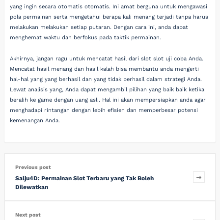
yang ingin secara otomatis otomatis. Ini amat berguna untuk mengawasi
pola permainan serta mengetahui berapa kali menang terjadi tanpa harus
melakukan melakukan setiap putaran. Dengan cara ini, anda dapat
menghemat waktu dan berfokus pada taktik permainan.
Akhirnya, jangan ragu untuk mencatat hasil dari slot slot uji coba Anda.
Mencatat hasil menang dan hasil kalah bisa membantu anda mengerti
hal-hal yang yang berhasil dan yang tidak berhasil dalam strategi Anda.
Lewat analisis yang, Anda dapat mengambil pilihan yang baik baik ketika
beralih ke game dengan uang asli. Hal ini akan mempersiapkan anda agar
menghadapi rintangan dengan lebih efisien dan memperbesar potensi
kemenangan Anda.
Previous post
Salju4D: Permainan Slot Terbaru yang Tak Boleh
Dilewatkan
Next post