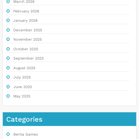
March 2026
February 2026
January 2026
December 2025
November 2025
October 2025
September 2025
August 2025
July 2025
June 2025
May 2025
Categories
Berita Games