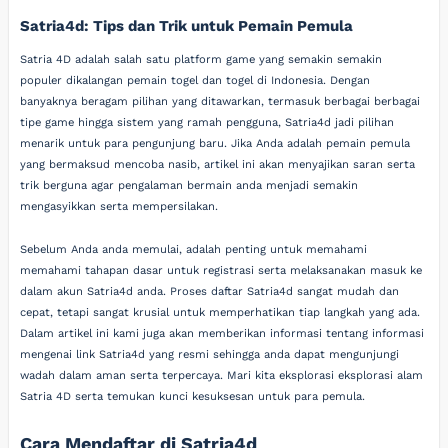
Satria4d: Tips dan Trik untuk Pemain Pemula
Satria 4D adalah salah satu platform game yang semakin semakin
populer dikalangan pemain togel dan togel di Indonesia. Dengan
banyaknya beragam pilihan yang ditawarkan, termasuk berbagai berbagai
tipe game hingga sistem yang ramah pengguna, Satria4d jadi pilihan
menarik untuk para pengunjung baru. Jika Anda adalah pemain pemula
yang bermaksud mencoba nasib, artikel ini akan menyajikan saran serta
trik berguna agar pengalaman bermain anda menjadi semakin
mengasyikkan serta mempersilakan.
Sebelum Anda anda memulai, adalah penting untuk memahami
memahami tahapan dasar untuk registrasi serta melaksanakan masuk ke
dalam akun Satria4d anda. Proses daftar Satria4d sangat mudah dan
cepat, tetapi sangat krusial untuk memperhatikan tiap langkah yang ada.
Dalam artikel ini kami juga akan memberikan informasi tentang informasi
mengenai link Satria4d yang resmi sehingga anda dapat mengunjungi
wadah dalam aman serta terpercaya. Mari kita eksplorasi eksplorasi alam
Satria 4D serta temukan kunci kesuksesan untuk para pemula.
Cara Mendaftar di Satria4d