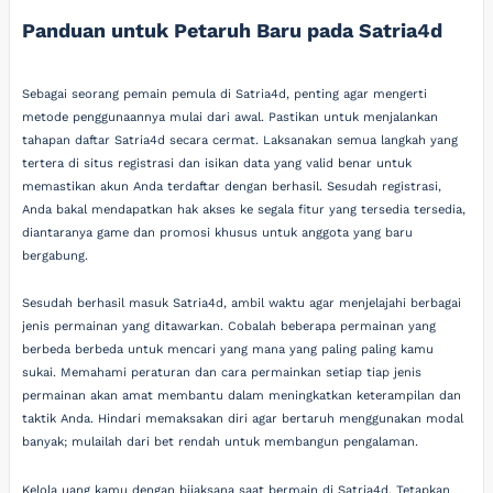
Panduan untuk Petaruh Baru pada Satria4d
Sebagai seorang pemain pemula di Satria4d, penting agar mengerti
metode penggunaannya mulai dari awal. Pastikan untuk menjalankan
tahapan daftar Satria4d secara cermat. Laksanakan semua langkah yang
tertera di situs registrasi dan isikan data yang valid benar untuk
memastikan akun Anda terdaftar dengan berhasil. Sesudah registrasi,
Anda bakal mendapatkan hak akses ke segala fitur yang tersedia tersedia,
diantaranya game dan promosi khusus untuk anggota yang baru
bergabung.
Sesudah berhasil masuk Satria4d, ambil waktu agar menjelajahi berbagai
jenis permainan yang ditawarkan. Cobalah beberapa permainan yang
berbeda berbeda untuk mencari yang mana yang paling paling kamu
sukai. Memahami peraturan dan cara permainkan setiap tiap jenis
permainan akan amat membantu dalam meningkatkan keterampilan dan
taktik Anda. Hindari memaksakan diri agar bertaruh menggunakan modal
banyak; mulailah dari bet rendah untuk membangun pengalaman.
Kelola uang kamu dengan bijaksana saat bermain di Satria4d. Tetapkan