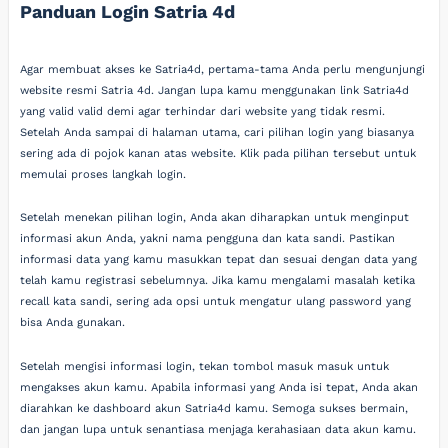
Panduan Login Satria 4d
Agar membuat akses ke Satria4d, pertama-tama Anda perlu mengunjungi
website resmi Satria 4d. Jangan lupa kamu menggunakan link Satria4d
yang valid valid demi agar terhindar dari website yang tidak resmi.
Setelah Anda sampai di halaman utama, cari pilihan login yang biasanya
sering ada di pojok kanan atas website. Klik pada pilihan tersebut untuk
memulai proses langkah login.
Setelah menekan pilihan login, Anda akan diharapkan untuk menginput
informasi akun Anda, yakni nama pengguna dan kata sandi. Pastikan
informasi data yang kamu masukkan tepat dan sesuai dengan data yang
telah kamu registrasi sebelumnya. Jika kamu mengalami masalah ketika
recall kata sandi, sering ada opsi untuk mengatur ulang password yang
bisa Anda gunakan.
Setelah mengisi informasi login, tekan tombol masuk masuk untuk
mengakses akun kamu. Apabila informasi yang Anda isi tepat, Anda akan
diarahkan ke dashboard akun Satria4d kamu. Semoga sukses bermain,
dan jangan lupa untuk senantiasa menjaga kerahasiaan data akun kamu.